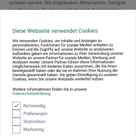
schoben werden. Mit eingebautem Minen­spitzer. Geeignet
zum Skiz­zieren, Zeichnen und Schreiben. Sechs­kantiger,
schwarzer Schaft. Inkl. 1 Grafitmine (Minen­durchmesser 2
mm). Länge des Stiftes: 14 cm.
Diese Webseite verwendet Cookies
Wir verwenden Cookies, um Inhalte und Anzeigen zu
personalisieren, Funktionen für soziale Medien anbieten zu
können und die Zugriffe auf unsere Website zu analysieren.
Außerdem geben wir Informationen zu Ihrer Verwendung unserer
Produktbewertungen (0)
Website an unsere Partner für soziale Medien, Werbung und
Analysen weiter. Unsere Partner führen diese Informationen
möglicherweise mit weiteren Daten zusammen, die Sie ihnen
bereitgestellt haben oder die sie im Rahmen Ihrer Nutzung der
Dienste gesammelt haben. Sie geben Einwilligung zu unseren
Schreiben Sie die erste Bewertung zu diesem Produkt
Cookies, wenn Sie unsere Webseite weiterhin nutzen.
Weitere Informationen finden Sie in unserer
Datenschutzerklärung
.
JETZT PRODUKT BEWERTEN
Notwendig
Präferenzen
Statistiken
Marketing