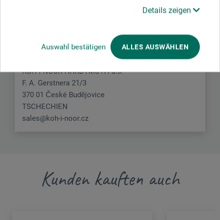
Hersteller-Kontakt
Details zeigen
Hier finden Sie die Kontaktdaten des Herstellers zu
diesem Produkt.
Auswahl bestätigen
ALLES AUSWÄHLEN
KOH-I-NOOR HARDTMUTH a.s.
F. A. Gerstnera 21/3
370 01 České Budějovice
TSCHECHIEN
sales@koh-i-noor.cz
Kunden kauften auch