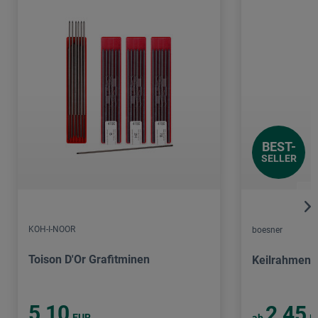
BEST-
SELLER
KOH-I-NOOR
boesner
Toison D'Or Grafitminen
Keilrahmen C
5,10
2,45
EUR
ab
E