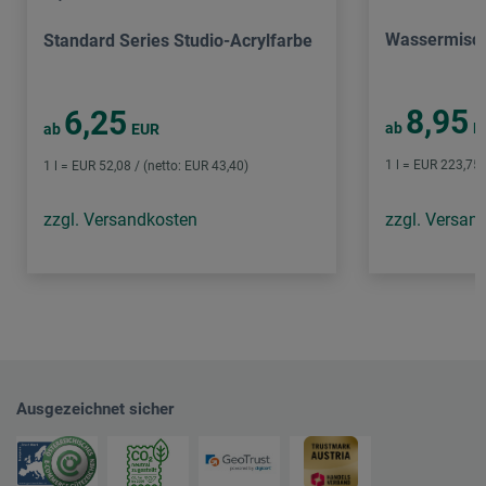
Wassermisch
Standard Series Studio-Acrylfarbe
8,95
6,25
ab
E
ab
EUR
1 l = EUR 223,75 
1 l = EUR 52,08 / (netto: EUR 43,40)
zzgl. Versandkosten
zzgl. Versan
Ausgezeichnet sicher