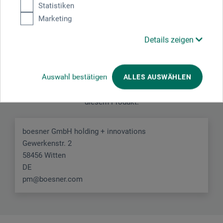
Statistiken
Marketing
Details zeigen
Hersteller-Kontakt
Auswahl bestätigen
ALLES AUSWÄHLEN
Hier finden Sie die Kontaktdaten des Herstellers zu
diesem Produkt.
boesner GmbH holding + innovations
Gewerkenstr. 2
58456 Witten
DE
pm@boesner.com