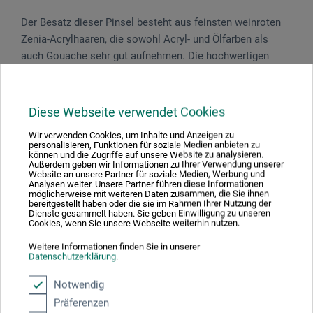
Der Besatz dieser Pinsel besteht aus feinsten weinroten
Zenia-Acrylhaaren, die sowohl Acryl- und Ölfarben als
auch Gouache sehr gut aufnehmen. Die hochwertigen
Zenia-Acrylhaare bestechen durch Abriebfestigkeit und
Formbeständigkeit. Die Pinsel mit nahtloser Silber­zwinge
und langem, mattschwarz lackiertem Stiel sind sehr
Diese Webseite verwendet Cookies
langlebig. Beste handgefertigte Qualität. Made in
Wir verwenden Cookies, um Inhalte und Anzeigen zu
Germany.
personalisieren, Funktionen für soziale Medien anbieten zu
können und die Zugriffe auf unsere Website zu analysieren.
Außerdem geben wir Informationen zu Ihrer Verwendung unserer
Website an unsere Partner für soziale Medien, Werbung und
Analysen weiter. Unsere Partner führen diese Informationen
möglicherweise mit weiteren Daten zusammen, die Sie ihnen
bereitgestellt haben oder die sie im Rahmen Ihrer Nutzung der
Produktbewertungen (0)
Dienste gesammelt haben. Sie geben Einwilligung zu unseren
Cookies, wenn Sie unsere Webseite weiterhin nutzen.
Weitere Informationen finden Sie in unserer
Datenschutzerklärung
.
Schreiben Sie die erste Bewertung zu diesem Produkt
Notwendig
JETZT PRODUKT BEWERTEN
Präferenzen