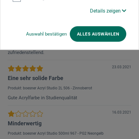
erkennen - online jedoch deutlich.
Details zeigen
26.03.2021
Sehr schöne und satte Farben
Auswahl bestätigen
ALLES AUSWÄHLEN
Produkt: boesner Acryl Studio 250ml 622 - PG1 Türkis
die sich gut verarbeiten lassen. Für Studienqualität sehr
zufriedenstellend.
23.03.2021
Eine sehr solide Farbe
Produkt: boesner Acryl Studio 2L 506 - Zinnoberrot
Gute Acrylfarbe in Studienqualität
16.03.2021
Minderwertig
Produkt: boesner Acryl Studio 500ml 967 - PG2 Neongelb