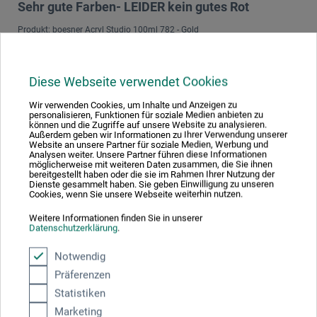
Sehr gute Farben- LEIDER kein gutes Rot
Produkt: boesner Acryl Studio 100ml 782 - Gold
Die Farben sind sehr gut für Studienqualität! Ich habe über
die Jahre schon fast alle Farbtöne der boesner Acryl Studio
Linie durchprobiert, und bin mit den meisten sehr zufrieden.
Diese Webseite verwendet Cookies
Habe gerade mit Gold einige kleine Leinwände grundiert,
und bin wirklich zufrieden! Musste zwar 2-3x auftragen, was
Wir verwenden Cookies, um Inhalte und Anzeigen zu
zu erwarten war bei Studienqualität, aber die Farbe glänzt
personalisieren, Funktionen für soziale Medien anbieten zu
können und die Zugriffe auf unsere Website zu analysieren.
und leuchtet wirklich schön. Ein Kritikpunkt bleibt aber: es
Außerdem geben wir Informationen zu Ihrer Verwendung unserer
gibt bei der Acryl Studio Linie kein vernünftiges Rot! Bitte
Website an unsere Partner für soziale Medien, Werbung und
liebe Firma boesner, wir brauchen einen schönen Rot-Ton-
Analysen weiter. Unsere Partner führen diese Informationen
möglicherweise mit weiteren Daten zusammen, die Sie ihnen
z.B. Kadmiumrot!
bereitgestellt haben oder die sie im Rahmen Ihrer Nutzung der
Dienste gesammelt haben. Sie geben Einwilligung zu unseren
Cookies, wenn Sie unsere Webseite weiterhin nutzen.
11.04.2021
Weitere Informationen finden Sie in unserer
Schöne Farben, falsche Darstellung
Datenschutzerklärung
.
Produkt: boesner Acryl Studio 250ml 621 - PG1 Cyan
Notwendig
Die Farben sind sehr schön und lassen sich gut verarbeiten.
Präferenzen
Teilweise entspricht die farbliche Darstellung online jedoch
Statistiken
nicht der Realität. So lässt sich auf den ersten Blick auf
Leinwand kaum ein Unterschied zwischen 620 und 621
Marketing