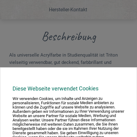
Hersteller-Kontakt
Beschreibung
Als universelle Acrylfarbe in Studienqualität ist Triton
vielseitig verwendbar, gut deckend, farbbrillant und
lichtbeständig. Die Farben trocknen wasserfest matt auf
und lassen sich untereinander gut mischen. Besonders
empfehlenswert für großflächige Anwendungen, für den
Diese Webseite verwendet Cookies
Gebrauch in Atelier, Schule und Akademie sowie für Bühne
und Dekoration.
Wir verwenden Cookies, um Inhalte und Anzeigen zu
personalisieren, Funktionen für soziale Medien anbieten zu
können und die Zugriffe auf unsere Website zu analysieren.
Außerdem geben wir Informationen zu Ihrer Verwendung unserer
Website an unsere Partner für soziale Medien, Werbung und
Gefahrenhinweise
Analysen weiter. Unsere Partner führen diese Informationen
möglicherweise mit weiteren Daten zusammen, die Sie ihnen
bereitgestellt haben oder die sie im Rahmen Ihrer Nutzung der
Dienste gesammelt haben. Sie geben Einwilligung zu unseren
Enthält Konservierer. Enthält BIT, C(M)IT/MIT (3:1).