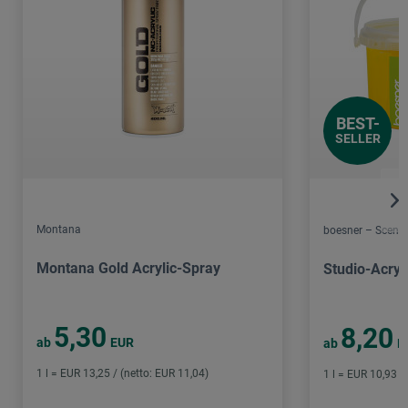
BEST-
SELLER
Montana
boesner – Scene 
Montana Gold Acrylic-Spray
Studio-Acryl
5,30
8,20
ab
EUR
ab
E
1 l = EUR 13,25 / (netto: EUR 11,04)
1 l = EUR 10,93 /