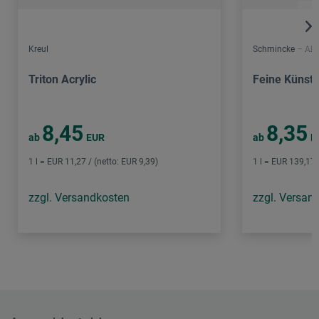
Kreul
Schmincke – Aka
Triton Acrylic
Feine Künstl
8,45
8,35
ab
EUR
ab
E
1 l = EUR 11,27 / (netto: EUR 9,39)
1 l = EUR 139,17 
zzgl. Versandkosten
zzgl. Versan