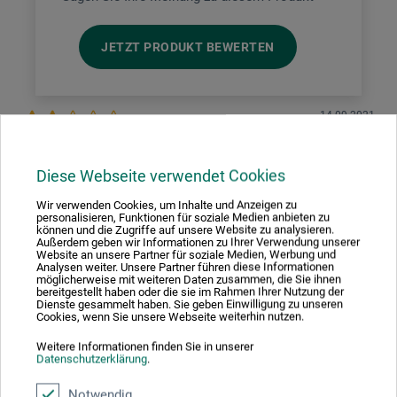
JETZT PRODUKT BEWERTEN
14.09.2021
Borstenlänge wurde leider verändert
Diese Webseite verwendet Cookies
Produkt: morani Serie 100 Gr. 2 1/2" - Universalpinsel
Dieser Pinsel war mal der beste Acrylpinsel für mich! Leider
Wir verwenden Cookies, um Inhalte und Anzeigen zu
personalisieren, Funktionen für soziale Medien anbieten zu
habe ich bemerkt, dass die Borsten der zuletzt bestellten
können und die Zugriffe auf unsere Website zu analysieren.
Pinsel deutlich länger sind, als die der alten, ca. 1 cm
Außerdem geben wir Informationen zu Ihrer Verwendung unserer
länger. Und genau die machen den negativen Unterschied,
Website an unsere Partner für soziale Medien, Werbung und
das Verhältnis von Borstenfestigkeit und Länge passt nicht
Analysen weiter. Unsere Partner führen diese Informationen
möglicherweise mit weiteren Daten zusammen, die Sie ihnen
mehr, der Pinsel ist für das Malen mit "trockener" Acrylfarbe
bereitgestellt haben oder die sie im Rahmen Ihrer Nutzung der
nun zu weich und macht streifige Aufträge. Sehr, sehr
Dienste gesammelt haben. Sie geben Einwilligung zu unseren
schade! Ich werde mich nach einer Alternative umschauen
Cookies, wenn Sie unsere Webseite weiterhin nutzen.
müssen.
Weitere Informationen finden Sie in unserer
Datenschutzerklärung
.
Antwort:
Sehr geehrter Kunde, sehr geehrte Kundin, vielen Dank für
Notwendig