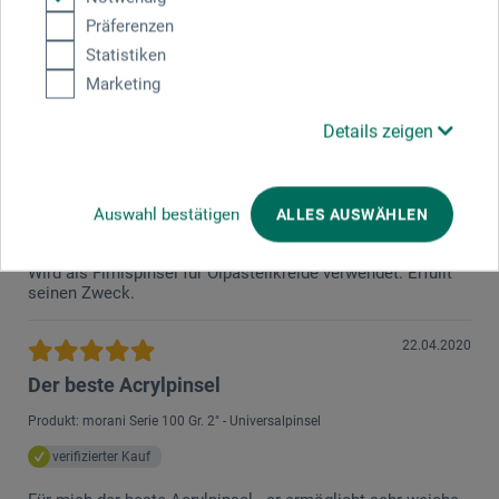
Ihr Feedback. Wir bedauern, dass Sie mit dem Produkt
Präferenzen
nicht mehr zufrieden sind. Wir haben Ihre Kritik an unser
Statistiken
Produktmanagement weitergeleitet. Viele Grüße, Ihr
Marketing
boesner-Team.
Details zeigen
22.04.2020
Klasse Pinsel
Auswahl bestätigen
ALLES AUSWÄHLEN
Produkt: Serie 100
Wird als Firnispinsel für Ölpastellkreide verwendet. Erfüllt
seinen Zweck.
22.04.2020
Der beste Acrylpinsel
Produkt: morani Serie 100 Gr. 2" - Universalpinsel
verifizierter Kauf