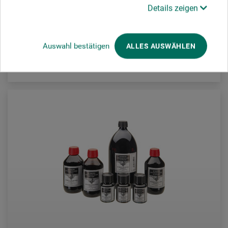
4,90
Details zeigen
ab
EUR
1 l = EUR 163,33 / (netto: EUR 136,11)
Auswahl bestätigen
ALLES AUSWÄHLEN
zzgl. Versandkosten