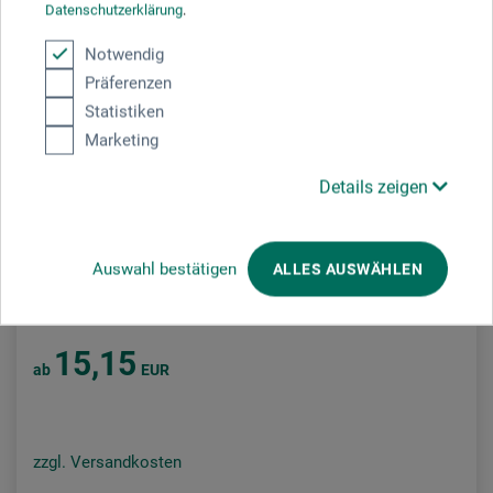
Datenschutzerklärung
.
Notwendig
Präferenzen
BEST-
Statistiken
SELLER
Marketing
Details zeigen
boesner
Auswahl bestätigen
ALLES AUSWÄHLEN
Künstler-Softpastell-Set
15,15
ab
EUR
zzgl. Versandkosten