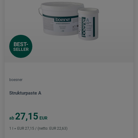
BEST-
SELLER
boesner
Strukturpaste A
27,15
ab
EUR
1 l = EUR 27,15 / (netto: EUR 22,63)