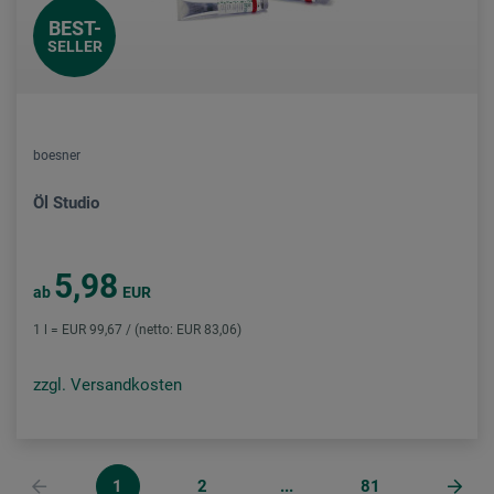
BEST-
SELLER
boesner
Öl Studio
5,98
ab
EUR
1 l = EUR 99,67 / (netto: EUR 83,06)
zzgl. Versandkosten
1
2
...
81