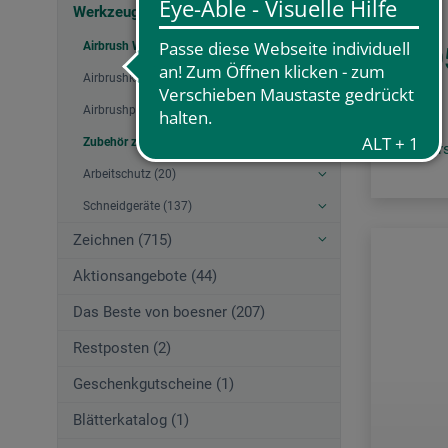
Werkzeuge (206)
Airbrush Werkzeuge (49)
25,9
Airbrushkompressoren (6)
Airbrushpistolen (13)
Zubehör zu Airbrush (30)
zzgl. Ve
Arbeitschutz (20)
Schneidgeräte (137)
Zeichnen (715)
Aktionsangebote (44)
Das Beste von boesner (207)
Restposten (2)
Geschenkgutscheine (1)
Blätterkatalog (1)