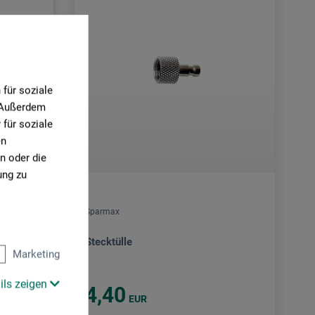
für soziale
. Außerdem
für soziale
en
n oder die
ung zu
Sparmax
Stecktülle
Marketing
ils zeigen
4,40
EUR