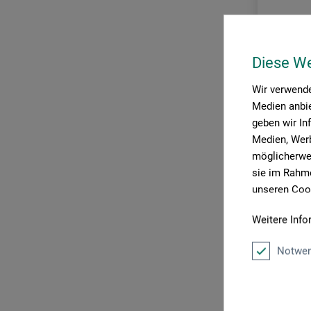
und mehr
Diese W
Wir verwende
Medien anbie
geben wir In
Medien, Werb
möglicherwei
sie im Rahme
unseren Cook
boesner
Weitere Info
Airbrush
Notwen
26,2