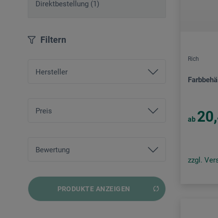
Direktbestellung (1)
Filtern
Rich
Hersteller
Farbbehä
3M
boesner
Preis
20
ab
QBix
von
EUR 1,95
bis
EUR 63,50
Rich
Bewertung
zzgl. Ve
Schmincke – Aero Color
und mehr
Sparmax
PRODUKTE ANZEIGEN
und mehr
und mehr