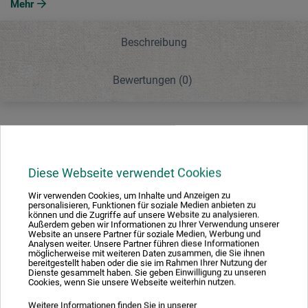
Mehr
Beschreibung
Bewertungen
(0)
Beschreibung
Diese Webseite verwendet Cookies
Ersatznadelkappe für die Rich-Airbrushpistolen. Verfügbar
Wir verwenden Cookies, um Inhalte und Anzeigen zu
für die Modelle AB 200, AB 300, AS 2 und GP-2.
personalisieren, Funktionen für soziale Medien anbieten zu
können und die Zugriffe auf unsere Website zu analysieren.
Außerdem geben wir Informationen zu Ihrer Verwendung unserer
Website an unsere Partner für soziale Medien, Werbung und
Analysen weiter. Unsere Partner führen diese Informationen
möglicherweise mit weiteren Daten zusammen, die Sie ihnen
bereitgestellt haben oder die sie im Rahmen Ihrer Nutzung der
Produktbewertungen (0)
Dienste gesammelt haben. Sie geben Einwilligung zu unseren
Cookies, wenn Sie unsere Webseite weiterhin nutzen.
Weitere Informationen finden Sie in unserer