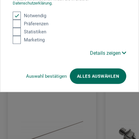
Datenschutzerklärung
Schreiben Sie die erste Bewertung zu diesem Produkt
.
Notwendig
JETZT PRODUKT BEWERTEN
Präferenzen
Statistiken
Marketing
Details zeigen
Kunden kauften auch
Auswahl bestätigen
ALLES AUSWÄHLEN