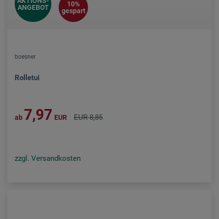
AKTIONS-
10%
ANGEBOT
gespart
boesner
Rolletui
7,97
EUR 8,85
ab
EUR
zzgl. Versandkosten