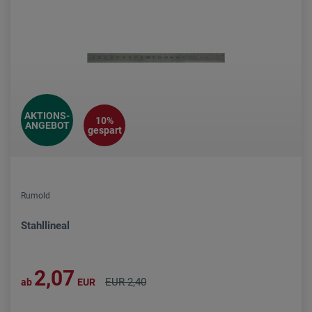
AKTIONS-
10%
ANGEBOT
gespart
Rumold
Stahllineal
2,07
EUR 2,40
ab
EUR