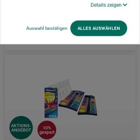
7,11
Details zeigen
EUR 7,90
ab
EUR
Auswahl bestätigen
ALLES AUSWÄHLEN
zzgl. Versandkosten
AKTIONS-
10%
ANGEBOT
gespart