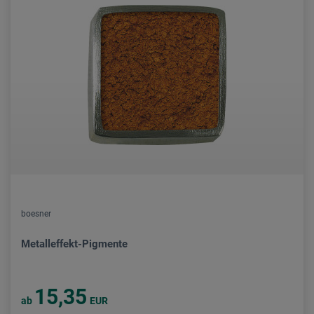
boesner
Metalleffekt-Pigmente
15,35
ab
EUR