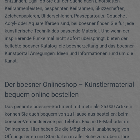
entzünden. Egal, ob Sie auf der Suche nach Linolplatten,
Keilrahmenleisten, bespannten Keilrahmen, Skizzenheften,
Zeichenpapieren, Bilderschienen, Passepartouts, Gouache-,
Acryl- oder Aquarellfarben sind, bei boesner finden Sie für jede
künstlerische Technik das passende Material. Und wenn der
inspirierende Funke mal nicht sofort überspringt, bieten der
beliebte boesner-Katalog, die boesnerzeitung und das boesner
Kunstportal Anregungen, Ideen und Informationen rund um die
Kunst.
Der boesner Onlineshop – Künstlermaterial
bequem online bestellen
Das gesamte boesner-Sortiment mit mehr als 26.000 Artikeln
können Sie auch bequem von zu Hause aus bestellen: beim
boesner-Versandservice per Telefon, Fax und E-Mail oder im
Onlineshop. Hier haben Sie die Möglichkeit, unabhängig von
Öffnungszeiten und Standorten in aller Ruhe zu stöbern. Ihre