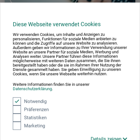
Diese Webseite verwendet Cookies
Wir verwenden Cookies, um Inhalte und Anzeigen zu
personalisieren, Funktionen für soziale Medien anbieten zu
können und die Zugriffe auf unsere Website zu analysieren.
Außerdem geben wir Informationen zu Ihrer Verwendung unserer
Website an unsere Partner für soziale Medien, Werbung und
Analysen weiter. Unsere Partner führen diese Informationen
möglicherweise mit weiteren Daten zusammen, die Sie ihnen
bereitgestellt haben oder die sie im Rahmen Ihrer Nutzung der
Dienste gesammelt haben. Sie geben Einwilligung zu unseren
Cookies, wenn Sie unsere Webseite weiterhin nutzen.
boesner – Ihr Spezialist für
Weitere Informationen finden Sie in unserer
Datenschutzerklärung
.
professionellen Künstlerbedarf
Notwendig
Präferenzen
Aus der Idee, ein Unternehmen zu gründen, das
Kunstschaffenden die Arbeit erleichtert, ist in 40 Jahren einer
Statistiken
der führenden Anbieter professioneller Künstlermaterialien
Marketing
geworden. Die boesner-Produktpalette bietet mit über 26.000
Details zeigen
Artikeln eine überwältigende Auswahl - von Farben, Pinseln,