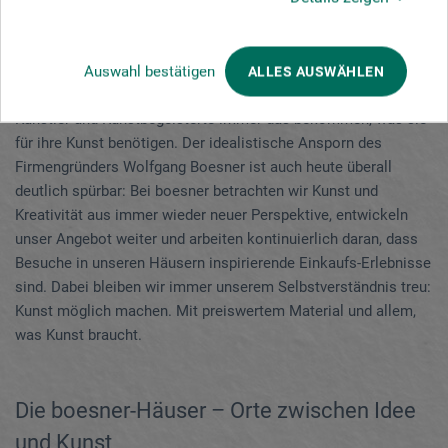
Keilrahmen, Leinwand und Papier bis hin zu Bilderrahmen und
Kunstbüchern. Mehr als 40 boesner-Niederlassungen in
Deutschland, der Schweiz, Österreich und Frankreich, ein
Auswahl bestätigen
ALLES AUSWÄHLEN
Versandservice sowie der Online-Shop sorgen dafür, dass
Künstler und Kunstbegeisterte immer das bekommen, was sie
für ihre Kunst benötigen. Der idealistische Ansporn des
Firmengründers Wolfgang Boesner ist auch heute überall
deutlich spürbar: Bei boesner betrachten wir Kunst und
Kreativität aus immer wieder neuer Perspektive, entwickeln
unser Angebot weiter und arbeiten kontinuierlich daran, dass
Besuche in unseren Häusern inspirierende Einkaufs-Erlebnisse
sind. Dabei bleiben wir immer unserem Selbstverständnis treu:
Kunst möglich machen. Mit preiswertem Material und allem,
was Kunst braucht.
Die boesner-Häuser – Orte zwischen Idee
und Kunst