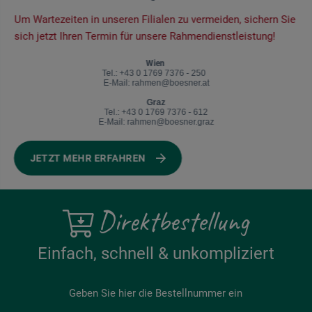
​Um Wartezeiten in unseren Filialen zu vermeiden, sichern Sie
sich jetzt Ihren Termin für unsere Rahmendienstleistung!
Wien
Tel.: +43 0 1769 7376 - 250
E-Mail: rahmen@boesner.at
Graz
Tel.: +43 0 1769 7376 - 612
E-Mail: rahmen@boesner.graz
JETZT MEHR ERFAHREN
Direktbestellung
Einfach, schnell & unkompliziert
Geben Sie hier die Bestellnummer ein