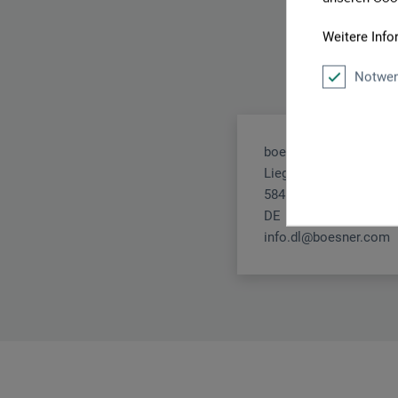
Weitere Info
Notwen
boesner GmbH distribu
Liegnitzer Str. 17
58454 Witten
DE
info.dl@boesner.com