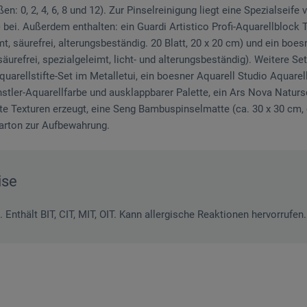
: 0, 2, 4, 6, 8 und 12). Zur Pinselreinigung liegt eine Spezialseife v
g) bei. Außerdem enthalten: ein Guardi Artistico Profi-Aquarellblock
t, säurefrei, alterungsbeständig. 20 Blatt, 20 x 20 cm) und ein boes
säurefrei, spezialgeleimt, licht- und alterungsbeständig). Weitere Se
quarellstifte-Set im Metalletui, ein boesner Aquarell Studio Aquare
stler-Aquarellfarbe und ausklappbarer Palette, ein Ars Nova Natu
te Texturen erzeugt, eine Seng Bambuspinselmatte (ca. 30 x 30 cm, 
arton zur Aufbewahrung.
ise
 Enthält BIT, CIT, MIT, OIT. Kann allergische Reaktionen hervorrufen.