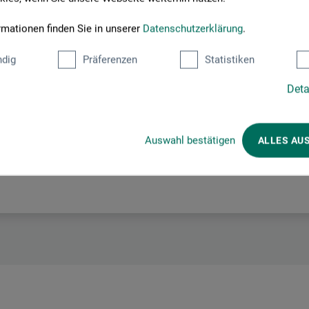
Hersteller-Kontakt
rmationen finden Sie in unserer
Datenschutzerklärung
.
dig
Präferenzen
Statistiken
Hier finden Sie die Kontaktdaten des Herstellers zu diesem Produkt
Deta
tion + logistics
Auswahl bestätigen
ALLES AU