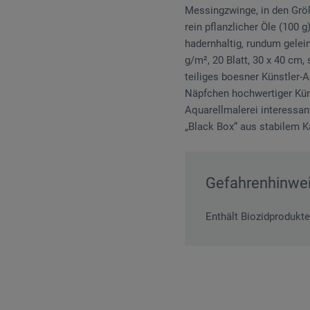
Messingzwinge, in den Größen
rein pflanzlicher Öle (100 
hadernhaltig, rundum geleim
g/m², 20 Blatt, 30 x 40 cm, 
teiliges boesner Künstler-A
Näpfchen hochwertiger Kün
Aquarellmalerei interessan
„Black Box“ aus stabilem K
Gefahrenhinwe
Enthält Biozidprodukte.