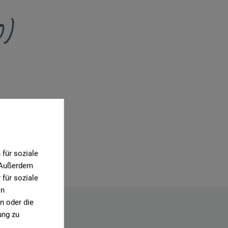
0)
für soziale
. Außerdem
für soziale
en
n oder die
ung zu