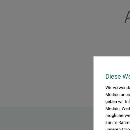
P
Diese W
Wir verwende
Medien anbie
geben wir In
Medien, Werb
möglicherwei
sie im Rahme
unseren Cook