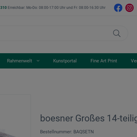
- 310
Erreichbar: Mo-Do: 08:00-17:00 Uhr und Fr: 08:00-16:30 Uhr
Rahmenwelt
Kunstportal
Fine Art Print
Ve
boesner Großes 14-teili
Bestellnummer: BAQSETN