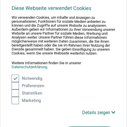
Produktbewertungen (0)
Diese Webseite verwendet Cookies
Wir verwenden Cookies, um Inhalte und Anzeigen zu
Schreiben Sie die erste Bewertung zu diesem Produkt
personalisieren, Funktionen für soziale Medien anbieten zu
können und die Zugriffe auf unsere Website zu analysieren.
Außerdem geben wir Informationen zu Ihrer Verwendung unserer
Website an unsere Partner für soziale Medien, Werbung und
JETZT PRODUKT BEWERTEN
Analysen weiter. Unsere Partner führen diese Informationen
möglicherweise mit weiteren Daten zusammen, die Sie ihnen
bereitgestellt haben oder die sie im Rahmen Ihrer Nutzung der
Dienste gesammelt haben. Sie geben Einwilligung zu unseren
Cookies, wenn Sie unsere Webseite weiterhin nutzen.
Weitere Informationen finden Sie in unserer
Datenschutzerklärung
.
Hersteller-Kontakt
Notwendig
Präferenzen
Hier finden Sie die Kontaktdaten des Herstellers zu
Statistiken
diesem Produkt.
Marketing
Details zeigen
boesner GmbH holding + innovations
Gewerkenstr. 2