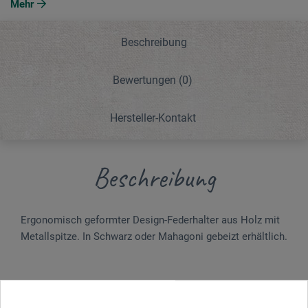
Mehr
Beschreibung
Bewertungen
(0)
Hersteller-Kontakt
Beschreibung
Ergonomisch geformter Design-Federhalter aus Holz mit
Metallspitze. In Schwarz oder Mahagoni gebeizt erhältlich.