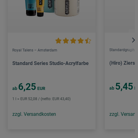
Standardgraph
Royal Talens – Amsterdam
(Hiro) Ziersc
Standard Series Studio-Acrylfarbe
5,45
6,25
ab
E
ab
EUR
1 l = EUR 52,08 / (netto: EUR 43,40)
zzgl. Versandkosten
zzgl. Versan