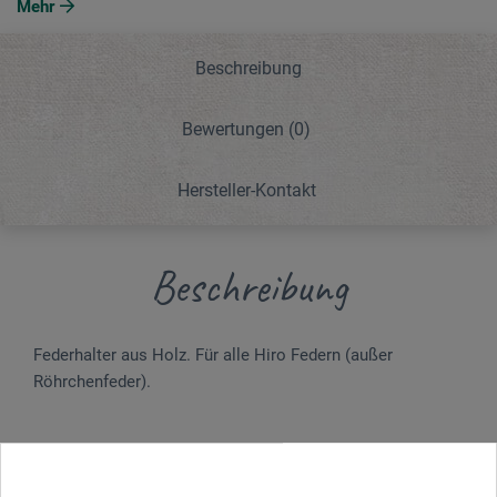
Mehr
Beschreibung
Bewertungen
(0)
Hersteller-Kontakt
Beschreibung
Federhalter aus Holz. Für alle Hiro Federn (außer
Röhrchenfeder).