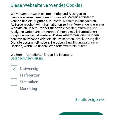
Produktbewertungen (0)
Diese Webseite verwendet Cookies
Wir verwenden Cookies, um Inhalte und Anzeigen zu
Schreiben Sie die erste Bewertung zu diesem Produkt
personalisieren, Funktionen für soziale Medien anbieten zu
können und die Zugriffe auf unsere Website zu analysieren.
Außerdem geben wir Informationen zu Ihrer Verwendung unserer
Website an unsere Partner für soziale Medien, Werbung und
Analysen weiter. Unsere Partner führen diese Informationen
JETZT PRODUKT BEWERTEN
möglicherweise mit weiteren Daten zusammen, die Sie ihnen
bereitgestellt haben oder die sie im Rahmen Ihrer Nutzung der
Dienste gesammelt haben. Sie geben Einwilligung zu unseren
Cookies, wenn Sie unsere Webseite weiterhin nutzen.
Weitere Informationen finden Sie in unserer
Datenschutzerklärung
.
Hersteller-Kontakt
Notwendig
Präferenzen
Statistiken
Hier finden Sie die Kontaktdaten des Herstellers zu
Marketing
diesem Produkt.
Details zeigen
Schneider Schreibgeräte GmbH
Tennenbronn