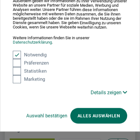
Außerdem geben wir Informationen zu Ihrer Verwendung unserer
Website an unsere Partner für soziale Medien, Werbung und
Analysen weiter. Unsere Partner führen diese Informationen
möglicherweise mit weiteren Daten zusammen, die Sie ihnen
bereitgestellt haben oder die sie im Rahmen Ihrer Nutzung der
Dienste gesammelt haben. Sie geben Einwilligung zu unseren
Wiesengrün
Cookies, wenn Sie unsere Webseite weiterhin nutzen.
067
Weitere Informationen finden Sie in unserer
Datenschutzerklärung
.
Notwendig
Wiesengrün
067
Präferenzen
Statistiken
Marketing
Details zeigen
Maigrün
070
Auswahl bestätigen
ALLES AUSWÄHLEN
Maigrün
070