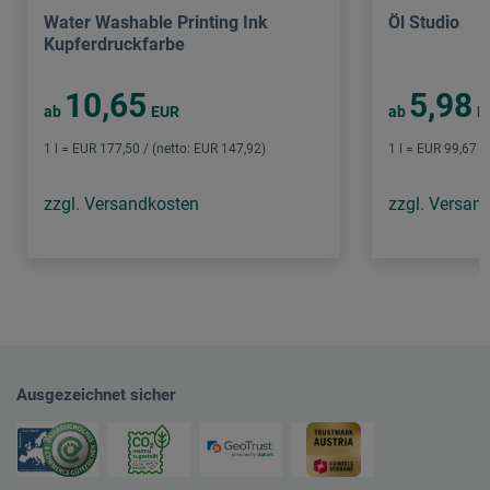
Water Washable Printing Ink
Öl Studio
Kupferdruckfarbe
10,65
5,98
ab
EUR
ab
E
1 l = EUR 177,50 / (netto: EUR 147,92)
1 l = EUR 99,67 /
zzgl. Versandkosten
zzgl. Versan
Ausgezeichnet sicher