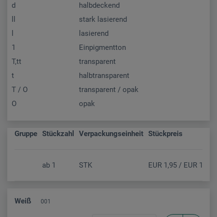
d
halbdeckend
ll
stark lasierend
l
lasierend
1
Einpigmentton
T,tt
transparent
t
halbtransparent
T / O
transparent / opak
O
opak
Gruppe
Stückzahl
Verpackungseinheit
Stückpreis
ab
1
STK
EUR 1,95 / EUR 1,63 (
Weiß
001