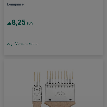
Leimpinsel
8,25
ab
EUR
zzgl. Versandkosten