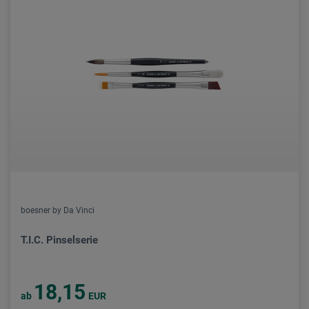
boesner by Da Vinci
T.I.C. Pinselserie
18,15
ab
EUR