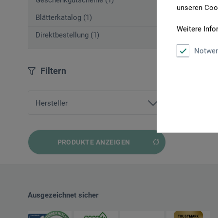
Geschenkgutscheine (1)
unseren Cook
Blätterkatalog (1)
Weitere Info
Direktbestellung (1)
Notwen
Filtern
Hersteller
Ghiant
PRODUKTE ANZEIGEN
Ausgezeichnet sicher