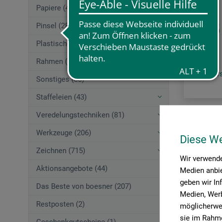
Papiere (412)
8,65
Pinsel (283)
Plastisches Gestalten (391)
Rahmen (218)
zzgl. Ve
Sonstiges (30)
Staffeleien (43)
Veredelungstechniken (81)
Artikel pro 
Werkzeuge (206)
Diese W
Zeichnen (715)
Wir verwende
Aktionsangebote (44)
Medien anbie
geben wir In
Das Beste von boesner (207)
Medien, Werb
Restposten (2)
möglicherwei
sie im Rahme