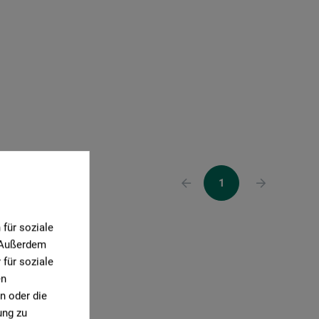
1
für soziale
. Außerdem
für soziale
en
n oder die
ung zu