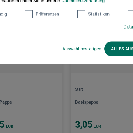
rmationen finden Sie in unserer
Datenschutzerklärung
.
dig
Präferenzen
Statistiken
Deta
Auswahl bestätigen
ALLES AU
Start
Pappe
Basispappe
95
3,05
EUR
EUR