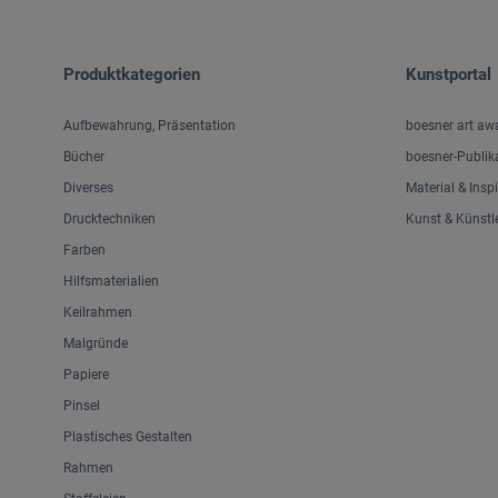
Produktkategorien
Kunstportal
Aufbewahrung, Präsentation
boesner art aw
Bücher
boesner-Publik
Diverses
Material & Insp
Drucktechniken
Kunst & Künstl
Farben
Hilfsmaterialien
Keilrahmen
Malgründe
Papiere
Pinsel
Plastisches Gestalten
Rahmen