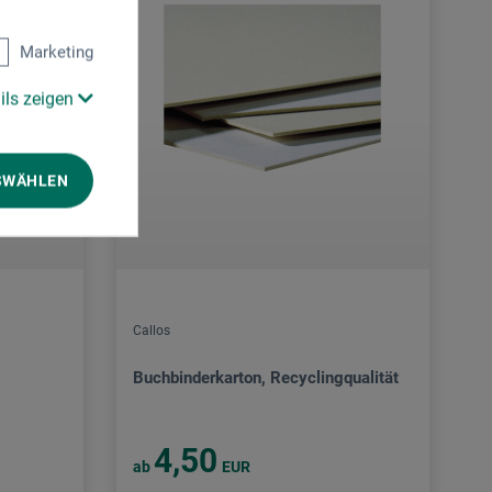
Marketing
ils zeigen
SWÄHLEN
Callos
Buchbinderkarton, Recyclingqualität
4,50
ab
EUR