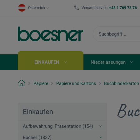
Österreich
Versandservice:
+43 1 769 73 76 
EINKAUFEN
Niederlassungen
Papiere
Papiere und Kartons
Buchbinderkarton
Buc
Einkaufen
Aufbewahrung, Präsentation (154)
Bücher (1837)