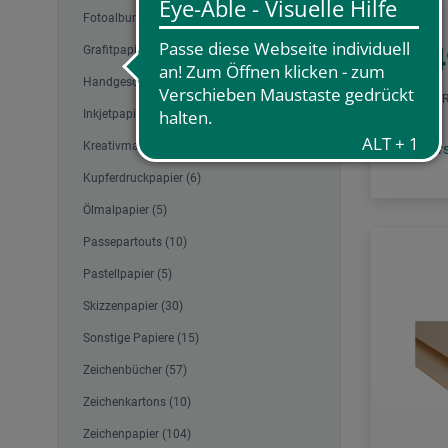
Fotoalbum (4)
0,
Grafitpapier, Transferpapier (1)
ab
Handgeschöpfte Papiere (24)
1 qm = EUR 
Inkjetpapier, Photopapier (14)
Kreativmaterialien (4)
zzgl. Ve
Kupferdruckpapier (6)
Ölmalpapier (5)
Passepartouts (10)
Pastellpapier (5)
Skizzenpapier (30)
Sonstige Papiere (15)
Zeichenbücher (57)
Zeichenkartons (10)
Zeichenpapier (104)