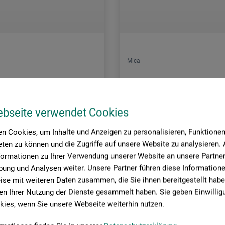
Mica
e, ca. 3 mm
Finnpappe, ca. 1,5 mm
ebseite verwendet Cookies
60
3,75
EUR
ab
EUR
n Cookies, um Inhalte und Anzeigen zu personalisieren, Funktionen 
9,43 / (netto: EUR 7,86)
1 qm = EUR 5,36 / (netto: EUR 4,47)
ten zu können und die Zugriffe auf unsere Website zu analysieren
formationen zu Ihrer Verwendung unserer Website an unsere Partner 
rsandkosten
zzgl. Versandkosten
ung und Analysen weiter. Unsere Partner führen diese Information
se mit weiteren Daten zusammen, die Sie ihnen bereitgestellt habe
n Ihrer Nutzung der Dienste gesammelt haben. Sie geben Einwillig
ies, wenn Sie unsere Webseite weiterhin nutzen.