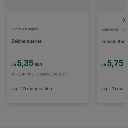
Rohrer & Klingner
Schmincke – Hor
Zeichentusche
Feinste Küns
5,35
5,75
ab
EUR
ab
E
1 l = EUR 107,00 / (netto: EUR 89,17)
zzgl. Versandkosten
zzgl. Versan