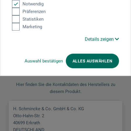
Notwendig
Schreiben Sie die erste Bewertung zu diesem Produkt
Präferenzen
Statistiken
JETZT PRODUKT BEWERTEN
Marketing
Details zeigen
Auswahl bestätigen
ALLES AUSWÄHLEN
Hersteller-Kontakt
Hier finden Sie die Kontaktdaten des Herstellers zu
diesem Produkt.
H. Schmincke & Co. GmbH & Co. KG
Otto-Hahn-Str. 2
40699 Erkrath
DEUTSCHLAND