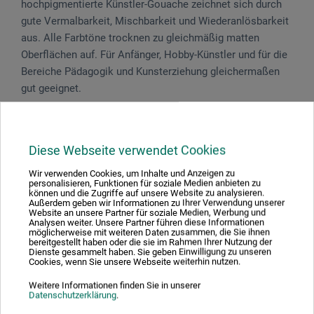
hochpigmentierte Künstler-Gouache zeichnet sich durch
gute Vermalbarkeit, Mischbarkeit und Wiederanlösbarkeit
aus. Alle Farbtöne trocknen zu gleichmäßig matten
Oberflächen auf. Für Anfänger, Hobby-Künstler und für die
Bereiche Pädagogik und Kunsterziehung gleichermaßen
gut geeignet.
Gefahrenhinweise
Diese Webseite verwendet Cookies
Enthält Biozidprodukte. Enthält 1,2-Benzisothiazol-
Wir verwenden Cookies, um Inhalte und Anzeigen zu
personalisieren, Funktionen für soziale Medien anbieten zu
3(2H)-on, 5-Chloro-2-methyl-4-isothiazol-3-on, 2-
können und die Zugriffe auf unsere Website zu analysieren.
Methyl-2H-isothiazol-3-on und 2-Octyl-2H-isothiazol-3-
Außerdem geben wir Informationen zu Ihrer Verwendung unserer
Website an unsere Partner für soziale Medien, Werbung und
on. Kann allergische Reaktionen hervorrufen.
Analysen weiter. Unsere Partner führen diese Informationen
möglicherweise mit weiteren Daten zusammen, die Sie ihnen
bereitgestellt haben oder die sie im Rahmen Ihrer Nutzung der
Dienste gesammelt haben. Sie geben Einwilligung zu unseren
Cookies, wenn Sie unsere Webseite weiterhin nutzen.
Produktbewertungen (0)
Weitere Informationen finden Sie in unserer
Datenschutzerklärung
.