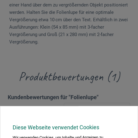
einer Hand über dem zu vergrößernden Objekt positioniert
werden. Halten Sie die Folienlupe für eine optimale
Vergrößerung etwa 10 cm über den Text. Erhältlich in zwei
Ausführungen: Klein (54 x 85 mm) mit 3-facher
Vergrößerung und Groß (21 x 280 mm) mit 2-facher
Vergrößerung.
Produktbewertungen (1)
Kundenbewertungen für "Folienlupe"
Sortierung:
Diese Webseite verwendet Cookies
5 Sterne
1
Wir verwenden Cookies, um Inhalte und Anzeigen zu