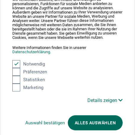
4 Sterne
personalisieren, Funktionen für soziale Medien anbieten zu
0
können und die Zugriffe auf unsere Website zu analysieren.
3 Sterne
0
Außerdem geben wir Informationen zu Ihrer Verwendung unserer
Website an unsere Partner für soziale Medien, Werbung und
2 Sterne
0
Analysen weiter. Unsere Partner führen diese Informationen
möglicherweise mit weiteren Daten zusammen, die Sie ihnen
1 Sterne
0
bereitgestellt haben oder die sie im Rahmen Ihrer Nutzung der
Dienste gesammelt haben. Sie geben Einwilligung zu unseren
Cookies, wenn Sie unsere Webseite weiterhin nutzen.
Produkt bewerten
Weitere Informationen finden Sie in unserer
Datenschutzerklärung
.
Sagen Sie Ihre Meinung zu diesem Produkt
Notwendig
Präferenzen
JETZT PRODUKT BEWERTEN
Statistiken
Marketing
22.04.2020
Details zeigen
Folienlupe empfehlenswert
Produkt: Kleine Folienlupe - 3-fache Vergrößerung 54x85mm
Auswahl bestätigen
ALLES AUSWÄHLEN
verifizierter Kauf