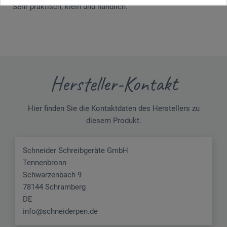
Sehr praktisch, klein und handlich.
Hersteller-Kontakt
Hier finden Sie die Kontaktdaten des Herstellers zu
diesem Produkt.
Schneider Schreibgeräte GmbH
Tennenbronn
Schwarzenbach 9
78144 Schramberg
DE
info@schneiderpen.de