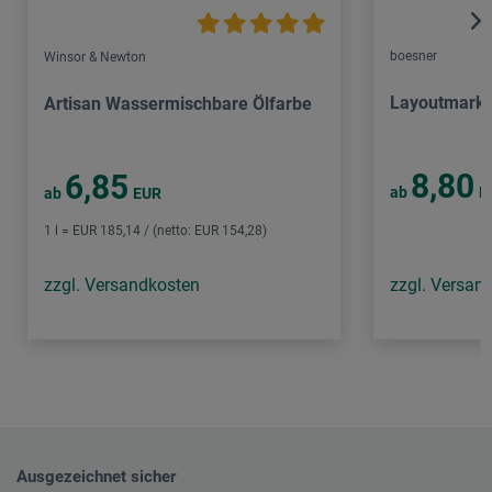
boesner
Winsor & Newton
Layoutmarke
Artisan Wassermischbare Ölfarbe
8,80
6,85
ab
E
ab
EUR
1 l = EUR 185,14 / (netto: EUR 154,28)
zzgl. Versandkosten
zzgl. Versan
Ausgezeichnet sicher