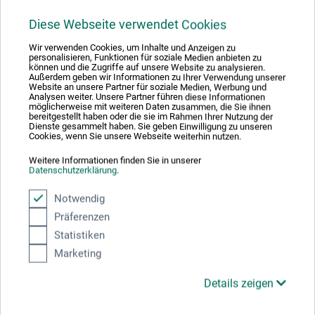
Produktbewertungen (0)
Diese Webseite verwendet Cookies
Wir verwenden Cookies, um Inhalte und Anzeigen zu
Schreiben Sie die erste Bewertung zu diesem Produkt
personalisieren, Funktionen für soziale Medien anbieten zu
können und die Zugriffe auf unsere Website zu analysieren.
Außerdem geben wir Informationen zu Ihrer Verwendung unserer
Website an unsere Partner für soziale Medien, Werbung und
JETZT PRODUKT BEWERTEN
Analysen weiter. Unsere Partner führen diese Informationen
möglicherweise mit weiteren Daten zusammen, die Sie ihnen
bereitgestellt haben oder die sie im Rahmen Ihrer Nutzung der
Dienste gesammelt haben. Sie geben Einwilligung zu unseren
Cookies, wenn Sie unsere Webseite weiterhin nutzen.
Weitere Informationen finden Sie in unserer
Datenschutzerklärung
.
Hersteller-Kontakt
Notwendig
Präferenzen
Statistiken
Hier finden Sie die Kontaktdaten des Herstellers zu
diesem Produkt.
Marketing
Details zeigen
RUMOLD & ECOBRA GmbH