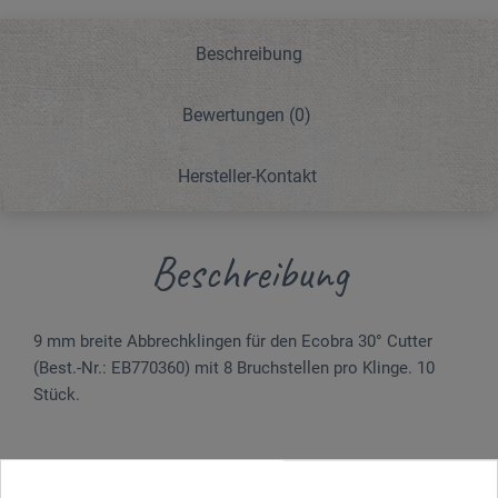
Beschreibung
Bewertungen
(0)
Hersteller-Kontakt
Beschreibung
9 mm breite Abbrechklingen für den Ecobra 30° Cutter
(Best.-Nr.: EB770360) mit 8 Bruchstellen pro Klinge. 10
Stück.