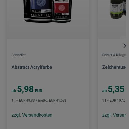
Sennelier
Rohrer & Klingner
Abstract Acrylfarbe
Zeichentusc
5,98
5,35
ab
EUR
ab
E
1 l = EUR 49,83 / (netto: EUR 41,53)
1 l = EUR 107,00 
zzgl. Versandkosten
zzgl. Versan