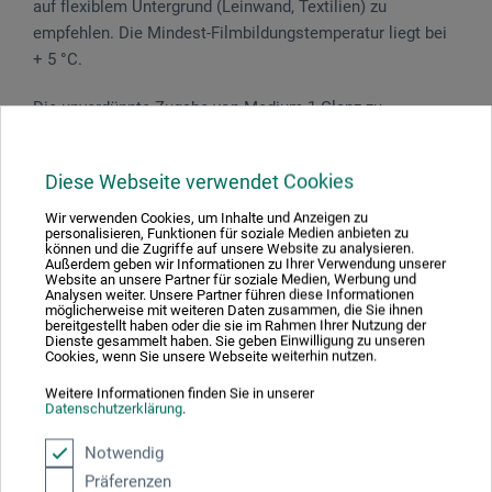
auf flexiblem Untergrund (Leinwand, Textilien) zu
empfehlen. Die Mindest-Filmbildungstemperatur liegt bei
+ 5 °C.
Die unverdünnte Zugabe von Medium 1 Glanz zu
Acrylfarben verbessert die Haftung auf glatten und wenig
porösen Untergründen. Für eine Untergrundversiegelung
Diese Webseite verwendet Cookies
bei frei stehender Malerei kann es in einer Verdünnung bis
1:10 mit Wasser verwendet werden. Medium 2 Matt erhöht
Wir verwenden Cookies, um Inhalte und Anzeigen zu
personalisieren, Funktionen für soziale Medien anbieten zu
den Mattgrad von Acrylfarben. Es eignet sich nicht als
können und die Zugriffe auf unsere Website zu analysieren.
farbloser Mattlack oder Firnis, da es keinen kratzfesten
Außerdem geben wir Informationen zu Ihrer Verwendung unserer
Website an unsere Partner für soziale Medien, Werbung und
Film bildet und die Farbe stumpfer erscheinen lässt. Sehr
Analysen weiter. Unsere Partner führen diese Informationen
möglicherweise mit weiteren Daten zusammen, die Sie ihnen
bewährt hat sich das Medium 2 Matt für Betonlasuren,
bereitgestellt haben oder die sie im Rahmen Ihrer Nutzung der
Dienste gesammelt haben. Sie geben Einwilligung zu unseren
wobei Acrylfarbe als Farbzusatz beigefügt werden kann.
Cookies, wenn Sie unsere Webseite weiterhin nutzen.
Grundierungen, im Sinne einer Vorleimung des Malleinens
Weitere Informationen finden Sie in unserer
für Acrylmalerei, können ebenfalls mit Medium 2 Matt
Datenschutzerklärung
.
vorgenommen werden. Medium 3 Seidenmatt verändert
bei Zugabe zur Acrylfarbe weder Glanzgrad noch Intensität
Notwendig
der Farbe und ist deshalb für die Lasurtechnik und
Präferenzen