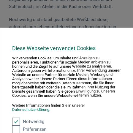
Schreibtisch, im Atelier, in der Küche oder Werkstatt.
Hochwertig und stabil gearbeitete Weißblechdose,
aufgrund ihrer lebensmittelgeeigneten Innenlackierung
auch für die Aufbewahrung von Keksen, Pralinen usw.
geeignet. Die angegebenen Maße sind ca. Außenmaße
inkl. Deckel.
Diese Webseite verwendet Cookies
Wir verwenden Cookies, um Inhalte und Anzeigen zu
personalisieren, Funktionen für soziale Medien anbieten zu
können und die Zugriffe auf unsere Website zu analysieren.
Außerdem geben wir Informationen zu Ihrer Verwendung unserer
Website an unsere Partner für soziale Medien, Werbung und
Produktbewertungen (0)
Analysen weiter. Unsere Partner führen diese Informationen
möglicherweise mit weiteren Daten zusammen, die Sie ihnen
bereitgestellt haben oder die sie im Rahmen Ihrer Nutzung der
Dienste gesammelt haben. Sie geben Einwilligung zu unseren
Cookies, wenn Sie unsere Webseite weiterhin nutzen.
Schreiben Sie die erste Bewertung zu diesem Produkt
Weitere Informationen finden Sie in unserer
Datenschutzerklärung
.
JETZT PRODUKT BEWERTEN
Notwendig
Präferenzen