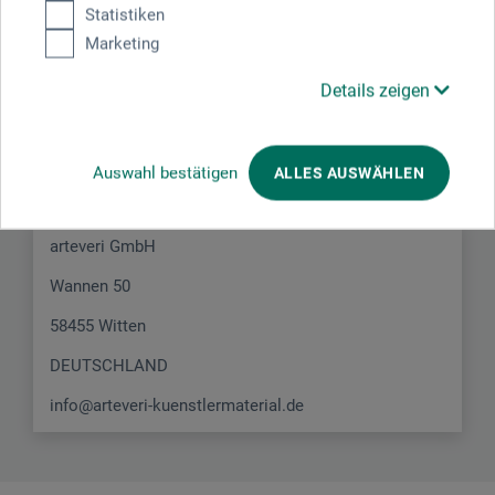
Statistiken
Marketing
Hersteller-Kontakt
Details zeigen
Hier finden Sie die Kontaktdaten des Herstellers zu
Auswahl bestätigen
ALLES AUSWÄHLEN
diesem Produkt.
arteveri GmbH
Wannen 50
58455 Witten
DEUTSCHLAND
info@arteveri-kuenstlermaterial.de