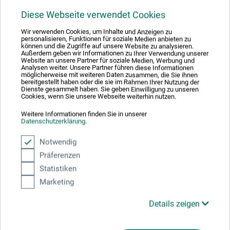
Produktbewertungen (0)
Diese Webseite verwendet Cookies
Wir verwenden Cookies, um Inhalte und Anzeigen zu
Schreiben Sie die erste Bewertung zu diesem Produkt
personalisieren, Funktionen für soziale Medien anbieten zu
können und die Zugriffe auf unsere Website zu analysieren.
Außerdem geben wir Informationen zu Ihrer Verwendung unserer
Website an unsere Partner für soziale Medien, Werbung und
JETZT PRODUKT BEWERTEN
Analysen weiter. Unsere Partner führen diese Informationen
möglicherweise mit weiteren Daten zusammen, die Sie ihnen
bereitgestellt haben oder die sie im Rahmen Ihrer Nutzung der
Dienste gesammelt haben. Sie geben Einwilligung zu unseren
Cookies, wenn Sie unsere Webseite weiterhin nutzen.
Weitere Informationen finden Sie in unserer
Datenschutzerklärung
.
Hersteller-Kontakt
Notwendig
Präferenzen
Hier finden Sie die Kontaktdaten des Herstellers zu
Statistiken
diesem Produkt.
Marketing
Details zeigen
Isaberg Rapid AB
Metallgatan 5