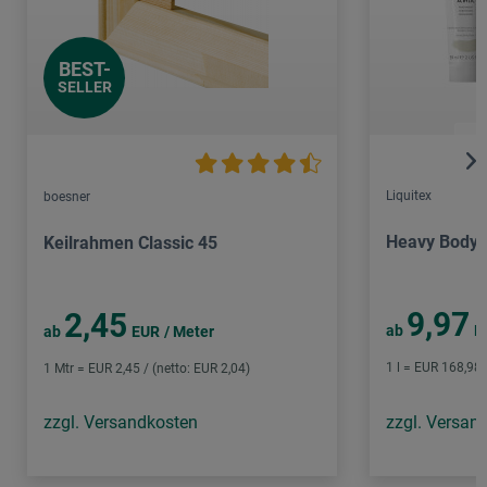
BEST-
SELLER
Liquitex
boesner
Heavy Body A
Keilrahmen Classic 45
9,97
2,45
ab
E
ab
EUR
/ Meter
1 l = EUR 168,98 
1 Mtr = EUR 2,45 / (netto: EUR 2,04)
zzgl. Versandkosten
zzgl. Versan