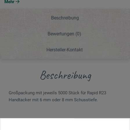
Mehr
Beschreibung
Bewertungen
(0)
Hersteller-Kontakt
Beschreibung
Großpackung mit jeweils 5000 Stück für Rapid R23
Handtacker mit 6 mm oder 8 mm Schusstiefe.