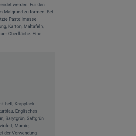
wendet werden. Für den
em Malgrund zu formen. Bei
itzte Pastellmasse
ng, Karton, Maltafeln,
auer Oberfläche. Eine
ck hell, Krapplack
zurblau, Englisches
n, Barytgrün, Saftgrün
violett, Mumie,
Bei der Verwendung