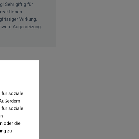
 Sehr giftig für
treaktionen
fristiger Wirkung.
schwere Augenreizung.
0)
für soziale
. Außerdem
für soziale
en
n oder die
ung zu