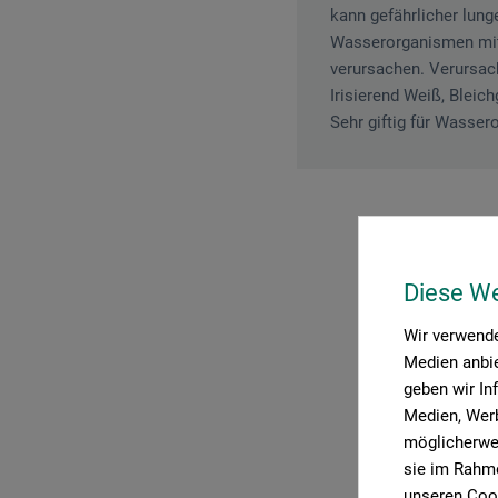
kann gefährlicher lung
Wasserorganismen mit 
verursachen. Verursac
Irisierend Weiß, Bleic
Sehr giftig für Wasser
Diese W
P
Wir verwende
Medien anbie
geben wir In
Medien, Werb
möglicherwei
sie im Rahme
unseren Cook