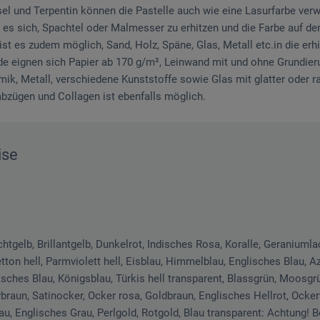
sel und Terpentin können die Pastelle auch wie eine Lasurfarbe ver
 es sich, Spachtel oder Malmesser zu erhitzen und die Farbe auf d
st es zudem möglich, Sand, Holz, Späne, Glas, Metall etc.in die erh
de eignen sich Papier ab 170 g/m², Leinwand mit und ohne Grundieru
mik, Metall, verschiedene Kunststoffe sowie Glas mit glatter oder r
bzügen und Collagen ist ebenfalls möglich.
ise
htgelb, Brillantgelb, Dunkelrot, Indisches Rosa, Koralle, Geraniumla
tton hell, Parmviolett hell, Eisblau, Himmelblau, Englisches Blau, A
disches Blau, Königsblau, Türkis hell transparent, Blassgrün, Moosgrü
rbraun, Satinocker, Ocker rosa, Goldbraun, Englisches Hellrot, Ocker
au, Englisches Grau, Perlgold, Rotgold, Blau transparent: Achtung! 