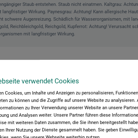
engängiger Staub entstehen. Staub nicht einatmen. Kaltgrau: Achtung!
langfristiger Wirkung. Paynesgrau: Achtung! Kann allergische Hau
ht schwere Augenreizung. Schädlich für Wasserorganismen, mit lang
hgold, Reichbleichgold, Reichgold, Kupferrot: Achtung! Verursacht 
organismen mit langfristiger Wirkung.
ebseite verwendet Cookies
roduktbewertungen (
n Cookies, um Inhalte und Anzeigen zu personalisieren, Funktionen 
ten zu können und die Zugriffe auf unsere Website zu analysieren
formationen zu Ihrer Verwendung unserer Website an unsere Partner 
ung und Analysen weiter. Unsere Partner führen diese Information
se mit weiteren Daten zusammen, die Sie ihnen bereitgestellt habe
Schreiben Sie die erste Bewertung zu diesem Produkt
n Ihrer Nutzung der Dienste gesammelt haben. Sie geben Einwillig
ies, wenn Sie unsere Webseite weiterhin nutzen.