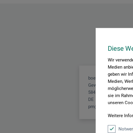
Diese W
Wir verwende
Medien anbie
geben wir In
boesner GmbH holding
Medien, Werb
Gewerkenstr. 2
möglicherwei
58456 Witten
sie im Rahme
DE
unseren Cook
pm@boesner.com
Weitere Info
Notwen