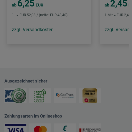
6,25
2,45
ab
EUR
ab
E
1 l = EUR 52,08 / (netto: EUR 43,40)
1 Mtr = EUR 2,45 
zzgl. Versandkosten
zzgl. Versan
Ausgezeichnet sicher
Zahlungsarten im Onlineshop