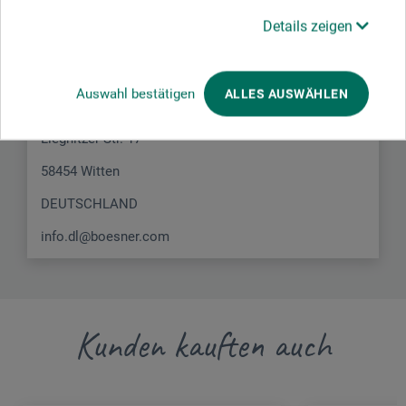
Details zeigen
Hier finden Sie die Kontaktdaten des Herstellers zu
diesem Produkt.
Auswahl bestätigen
ALLES AUSWÄHLEN
boesner GmbH distribution + logistics
Liegnitzer Str. 17
58454 Witten
DEUTSCHLAND
info.dl@boesner.com
Kunden kauften auch