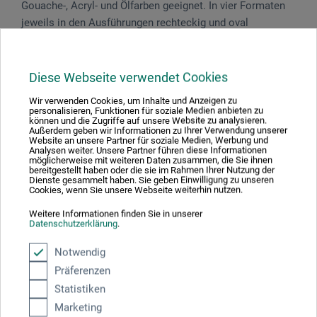
Gouache-, Acryl- und Ölfarben geeignet. In vier Formaten
jeweils in den Ausführungen rechteckig und oval
erhältlich.
Diese Webseite verwendet Cookies
Wir verwenden Cookies, um Inhalte und Anzeigen zu
Produktbewertungen (0)
personalisieren, Funktionen für soziale Medien anbieten zu
können und die Zugriffe auf unsere Website zu analysieren.
Außerdem geben wir Informationen zu Ihrer Verwendung unserer
Website an unsere Partner für soziale Medien, Werbung und
Analysen weiter. Unsere Partner führen diese Informationen
Schreiben Sie die erste Bewertung zu diesem Produkt
möglicherweise mit weiteren Daten zusammen, die Sie ihnen
bereitgestellt haben oder die sie im Rahmen Ihrer Nutzung der
Dienste gesammelt haben. Sie geben Einwilligung zu unseren
Cookies, wenn Sie unsere Webseite weiterhin nutzen.
JETZT PRODUKT BEWERTEN
Weitere Informationen finden Sie in unserer
Datenschutzerklärung
.
Notwendig
Präferenzen
Statistiken
Hersteller-Kontakt
Marketing