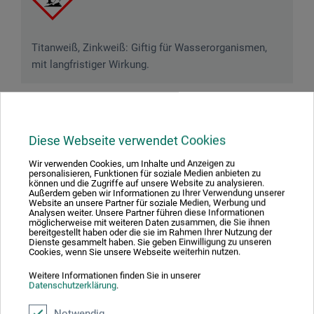
Titanweiß, Zinkweiß: Giftig für Wasserorganismen,
mit langfristiger Wirkung.
Produktbewertungen (1)
Diese Webseite verwendet Cookies
Wir verwenden Cookies, um Inhalte und Anzeigen zu
personalisieren, Funktionen für soziale Medien anbieten zu
können und die Zugriffe auf unsere Website zu analysieren.
Kundenbewertungen für "Wasservermischbare
Außerdem geben wir Informationen zu Ihrer Verwendung unserer
Künstler-Ölfarbe"
Website an unsere Partner für soziale Medien, Werbung und
Analysen weiter. Unsere Partner führen diese Informationen
möglicherweise mit weiteren Daten zusammen, die Sie ihnen
bereitgestellt haben oder die sie im Rahmen Ihrer Nutzung der
Sortierung:
Dienste gesammelt haben. Sie geben Einwilligung zu unseren
Cookies, wenn Sie unsere Webseite weiterhin nutzen.
Weitere Informationen finden Sie in unserer
5 Sterne
1
Datenschutzerklärung
.
4 Sterne
0
Notwendig