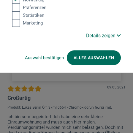
3 Sterne
0
Präferenzen
2 Sterne
0
Statistiken
1 Sterne
0
Marketing
Produkt bewerten
Details zeigen
Sagen Sie Ihre Meinung zu diesem Produkt
Auswahl bestätigen
ALLES AUSWÄHLEN
JETZT PRODUKT BEWERTEN
09.05.2021
Großartig
Produkt: Lukas Berlin Ölf. 37ml 0654 - Chromoxidgrün feurig imit.
Ich bin sehr begeistert. Ich habe eine sehr kleine
Einraumwohnung und muss auch hier malen.
Verdünnungsmittel würden mich sehr belästigen. Doch mit
den Lukas Berlin Farben kann ich genauso meine Ölbilder