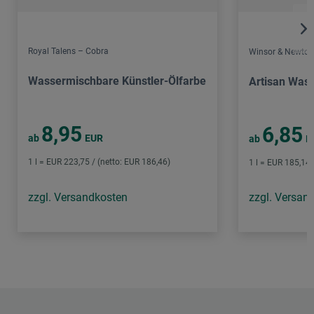
Royal Talens – Cobra
Winsor & Newton
Wassermischbare Künstler-Ölfarbe
Artisan Was
8,95
6,85
ab
EUR
ab
E
1 l = EUR 223,75 / (netto: EUR 186,46)
1 l = EUR 185,14 
zzgl. Versandkosten
zzgl. Versan