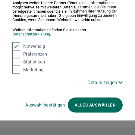
Ein Medium mit dickerer Konsistenz als das Gloss Gel.
Analysen weiter. Unsere Partner führen diese Informationen
möglicherweise mit weiteren Daten zusammen, die Sie ihnen
Kann Farbe beigemischt werden, um eine noch dickere
bereitgestellt haben oder die sie im Rahmen Ihrer Nutzung der
Konsistenz zu erhalten und vergrößert das Volumen der
Dienste gesammelt haben. Sie geben Einwilligung zu unseren
Cookies, wenn Sie unsere Webseite weiterhin nutzen.
Farbe, ohne dass der Farbton verändert wird. Das Gel
verlängert die Trocknungszeit deutlicher als andere Gele.
Weitere Informationen finden Sie in unserer
Datenschutzerklärung
.
Notwendig
Präferenzen
Produktbewertungen (0)
Statistiken
Marketing
Schreiben Sie die erste Bewertung zu diesem Produkt
Details zeigen
JETZT PRODUKT BEWERTEN
Auswahl bestätigen
ALLES AUSWÄHLEN