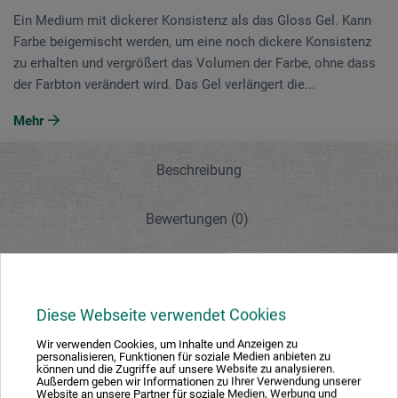
Ein Medium mit dickerer Konsistenz als das Gloss Gel. Kann
Farbe beigemischt werden, um eine noch dickere Konsistenz
zu erhalten und vergrößert das Volumen der Farbe, ohne dass
der Farbton verändert wird. Das Gel verlängert die...
Mehr
Beschreibung
Bewertungen
(0)
Hersteller-Kontakt
Diese Webseite verwendet Cookies
Beschreibung
Wir verwenden Cookies, um Inhalte und Anzeigen zu
personalisieren, Funktionen für soziale Medien anbieten zu
können und die Zugriffe auf unsere Website zu analysieren.
Außerdem geben wir Informationen zu Ihrer Verwendung unserer
Website an unsere Partner für soziale Medien, Werbung und