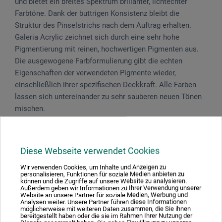
und bietet ein breites Spektrum brillanter, lichtechter
Farbtöne. Dank der buttrigen Konsistenz bleibt die
Struktur des Pinselstrichs nach dem Auftrag erhalten.
Galeria Acrylic zeichnet sich durch eine sehr hohe
Pigmentierung mit reinen, hochwertigen Pigmenten aus.
Die ausgewogene Farbformulierung gibt die echten
Eigenschaften der verwendeten Pigmente wieder,
einschließlich ihrer spezifischen Deckkraft. Alle Farben
lassen sich untereinander zu sehr sauberen neuen Tönen
mischen.
Das Set enthält die Farben: Titanweiß, Kadm.gelb. mittel
Farbt., Kadmiumrotton, Winsorblau, Phthalogrün und
Diese Webseite verwendet Cookies
Umbra gebrannt.
Wir verwenden Cookies, um Inhalte und Anzeigen zu
personalisieren, Funktionen für soziale Medien anbieten zu
können und die Zugriffe auf unsere Website zu analysieren.
Gefahrenhinweise
Außerdem geben wir Informationen zu Ihrer Verwendung unserer
Website an unsere Partner für soziale Medien, Werbung und
Analysen weiter. Unsere Partner führen diese Informationen
möglicherweise mit weiteren Daten zusammen, die Sie ihnen
Enthält 1,2-Benzisothiazol-3(2H)-one. Kann
bereitgestellt haben oder die sie im Rahmen Ihrer Nutzung der