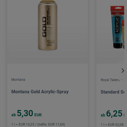
Montana
Royal Talens – 
Montana Gold Acrylic-Spray
Standard Ser
5,30
6,25
ab
EUR
ab
E
1 l = EUR 13,25 / (netto: EUR 11,04)
1 l = EUR 52,08 /