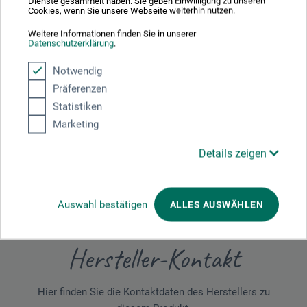
allergische Reaktionen hervorrufen.
Dienste gesammelt haben. Sie geben Einwilligung zu unseren
Cookies, wenn Sie unsere Webseite weiterhin nutzen.
Weitere Informationen finden Sie in unserer
Datenschutzerklärung
.
Produktbewertungen (0)
Notwendig
Präferenzen
Statistiken
Schreiben Sie die erste Bewertung zu diesem Produkt
Marketing
Details zeigen
JETZT PRODUKT BEWERTEN
Auswahl bestätigen
ALLES AUSWÄHLEN
Hersteller-Kontakt
Hier finden Sie die Kontaktdaten des Herstellers zu