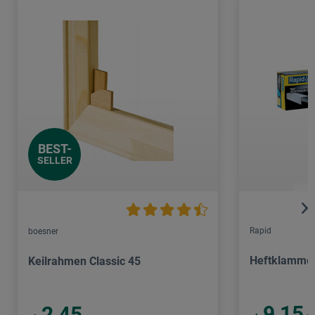
BEST-
SELLER
Rapid
boesner
Heftklamme
Keilrahmen Classic 45
9,15
2,45