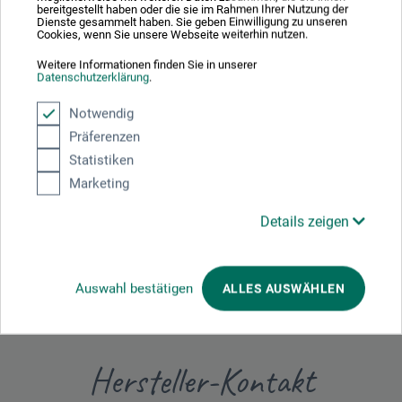
Sagen Sie Ihre Meinung zu diesem Produkt
bereitgestellt haben oder die sie im Rahmen Ihrer Nutzung der
Dienste gesammelt haben. Sie geben Einwilligung zu unseren
Cookies, wenn Sie unsere Webseite weiterhin nutzen.
JETZT PRODUKT BEWERTEN
Weitere Informationen finden Sie in unserer
Datenschutzerklärung
.
Notwendig
31.12.2020
Präferenzen
Es wiegt immerhin viel
Statistiken
Marketing
Produkt: Rapid R23 Handtacker -
In der Beschreibung steht, passende Klammern mir 6 mm
Details zeigen
und 8 mm Breite erhältlich. Ich habe die 8er bestellt.
Passen nicht. Produkt falsch angeworben.
Auswahl bestätigen
ALLES AUSWÄHLEN
Hersteller-Kontakt