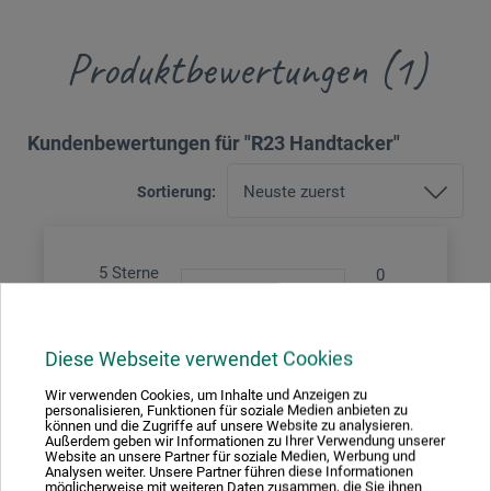
Produktbewertungen (1)
Kundenbewertungen für "R23 Handtacker"
Sortierung:
5 Sterne
0
4 Sterne
0
3 Sterne
0
Diese Webseite verwendet Cookies
2 Sterne
0
1 Sterne
1
Wir verwenden Cookies, um Inhalte und Anzeigen zu
personalisieren, Funktionen für soziale Medien anbieten zu
können und die Zugriffe auf unsere Website zu analysieren.
Produkt bewerten
Außerdem geben wir Informationen zu Ihrer Verwendung unserer
Website an unsere Partner für soziale Medien, Werbung und
Analysen weiter. Unsere Partner führen diese Informationen
möglicherweise mit weiteren Daten zusammen, die Sie ihnen