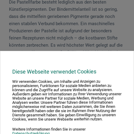
Die Pastellfarbe besteht lediglich aus den besten
Künstlerpigmenten. Der Bindemittelanteil ist so gering,
dass die mittelfein geriebenen Pigmente gerade noch
einen stabilen Verbund bekommen. Ein maschinelles
Produzieren der Pastelle ist aufgrund der besonders
feinen Rezepturen nicht möglich – die kostbaren Stifte
könnten zerbrechen. Es wird höchster Wert gelegt auf die
garantierte Konstanz von Qualität und Weichheit, d.h. der
Künstler kann sicher sein, jederzeit seinen Farbton in
gleicher Qualität vorzufinden. Nur mit speziellem Fixativ –
Diese Webseite verwendet Cookies
sparsam dosiert – übersprühen. Länge 7,5 cm, Ø 12 mm.
Wir verwenden Cookies, um Inhalte und Anzeigen zu
personalisieren, Funktionen für soziale Medien anbieten zu
Nussbaum lackierter Holzkasten mit Brandstempel und
können und die Zugriffe auf unsere Website zu analysieren.
Messingbeschlägen, solide gearbeitet.
Außerdem geben wir Informationen zu Ihrer Verwendung unserer
Website an unsere Partner für soziale Medien, Werbung und
Analysen weiter. Unsere Partner führen diese Informationen
möglicherweise mit weiteren Daten zusammen, die Sie ihnen
bereitgestellt haben oder die sie im Rahmen Ihrer Nutzung der
Dienste gesammelt haben. Sie geben Einwilligung zu unseren
Cookies, wenn Sie unsere Webseite weiterhin nutzen.
Produktbewertungen (0)
Weitere Informationen finden Sie in unserer
Datenschutzerklärung
.