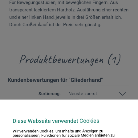
Für Bewegungsstudien, mit beweglichen Fingern. Aus
transparent lackiertem Hartholz. Ausführung einer rechten
und einer linken Hand, jeweils in drei Größen erhältlich.
Durch Großeinkauf ist der Preis sehr günstig.
Produktbewertungen (1)
Kundenbewertungen für "Gliederhand"
Sortierung:
5 Sterne
0
Diese Webseite verwendet Cookies
4 Sterne
0
Wir verwenden Cookies, um Inhalte und Anzeigen zu
3 Sterne
1
personalisieren, Funktionen für soziale Medien anbieten zu