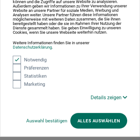
können und die Zugriffe auf unsere Website zu analysieren.
2 Sterne
0
Außerdem geben wir Informationen zu Ihrer Verwendung unserer
1 Sterne
Website an unsere Partner für soziale Medien, Werbung und
0
Analysen weiter. Unsere Partner führen diese Informationen
möglicherweise mit weiteren Daten zusammen, die Sie ihnen
bereitgestellt haben oder die sie im Rahmen Ihrer Nutzung der
Produkt bewerten
Dienste gesammelt haben. Sie geben Einwilligung zu unseren
Cookies, wenn Sie unsere Webseite weiterhin nutzen.
Sagen Sie Ihre Meinung zu diesem Produkt
Weitere Informationen finden Sie in unserer
Datenschutzerklärung
.
JETZT PRODUKT BEWERTEN
Notwendig
Präferenzen
Statistiken
21.10.2021
Marketing
Nicht sehr beweglich
Details zeigen
Produkt: Seng Gliederhand links 28,5cm -
Der Daumen kann im Grundgelenk nicht gedreht werden, ist
also nicht opponierbar. Das schränkt die möglichen
Auswahl bestätigen
ALLES AUSWÄHLEN
Stellungen der Hand schon stark ein.