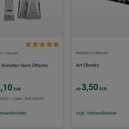
Brevillier's Cretacolor
e – Mussini
Art Chunky
e Künstler-Harz-Ölfarbe
3,50
,10
ab
EUR
EUR
 345,71 / (netto: EUR 288,09)
Versandkosten
zzgl. Versandkosten