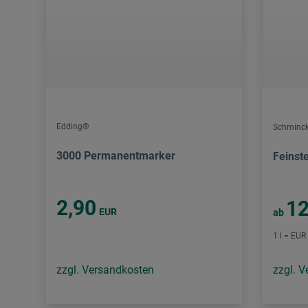
Edding®
Schminck
3000 Permanentmarker
Feinst
2,90
12
EUR
ab
1 l = EUR
zzgl. Versandkosten
zzgl. 