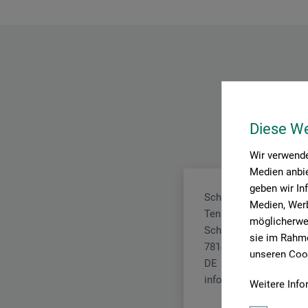
Diese W
Wir verwende
Medien anbie
geben wir In
Schneider Schreibger
Medien, Werb
Tennenbronn
möglicherwei
Schwarzenbach 9
sie im Rahme
78144 Schramberg
unseren Cook
DE
info@schneiderpen.de
Weitere Info