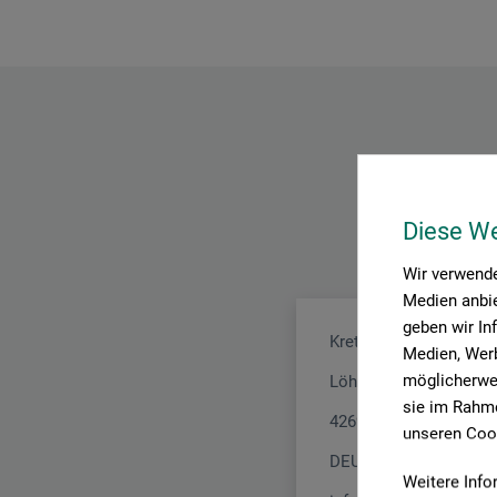
Diese W
Wir verwende
Medien anbie
geben wir In
Kretzer Scheren GmbH
Medien, Werb
möglicherwei
Löhdorfer Str. 171 - 17
sie im Rahme
42699 Solingen
unseren Cook
DEUTSCHLAND
Weitere Info