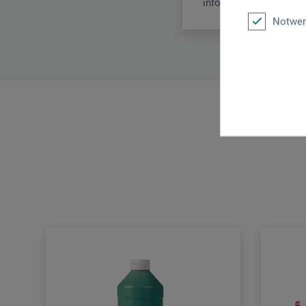
info@kretzer.de
Notwen