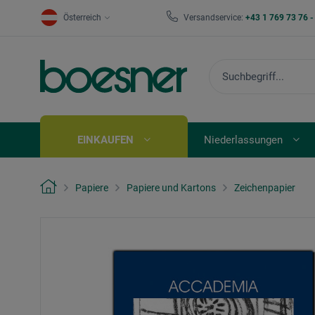
Österreich
Versandservice:
+43 1 769 73 76 
EINKAUFEN
Niederlassungen
Papiere
Papiere und Kartons
Zeichenpapier