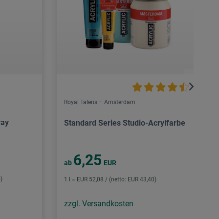
Royal Talens – Amsterdam
ray
Standard Series Studio-Acrylfarbe
6,25
ab
EUR
)
1 l = EUR 52,08 / (netto: EUR 43,40)
zzgl. Versandkosten