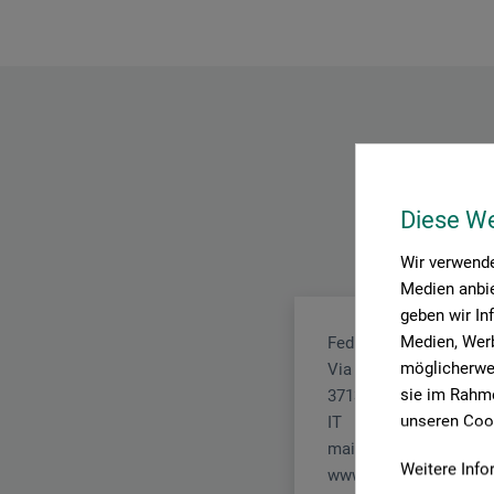
Diese W
Wir verwende
Medien anbie
geben wir In
Medien, Werb
Fedrigoni S.p.A.
möglicherwei
Via Enrico Fermi 13/F
sie im Rahme
37135 Verona (VR)
unseren Cook
IT
mail@fabriano.com
Weitere Info
www.fabriano.com