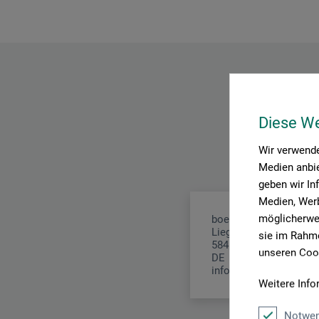
Diese W
Wir verwende
Medien anbie
geben wir In
Medien, Werb
möglicherwei
boesner GmbH distribu
Liegnitzer Str. 17
sie im Rahme
58454 Witten
unseren Cook
DE
info.dl@boesner.com
Weitere Info
Notwen