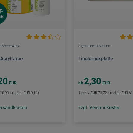
T-
ER
 Scene Acryl
Signature of Nature
-Acrylfarbe
Linoldruckplatte
20
2,30
EUR
ab
EUR
 10,93 / (netto: EUR 9,11)
1 qm = EUR 73,72 / (netto: EUR 61
Versandkosten
zzgl. Versandkosten