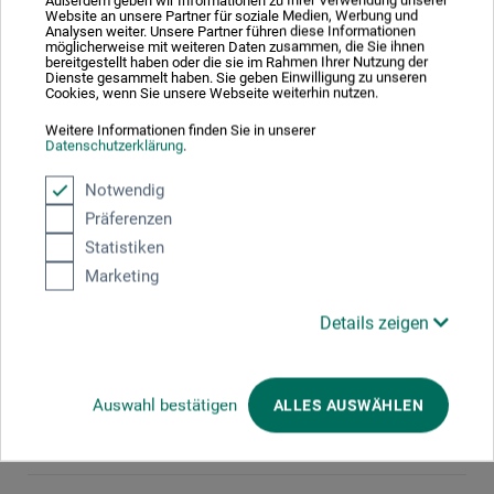
Außerdem geben wir Informationen zu Ihrer Verwendung unserer
Website an unsere Partner für soziale Medien, Werbung und
1 Sterne
0
Analysen weiter. Unsere Partner führen diese Informationen
möglicherweise mit weiteren Daten zusammen, die Sie ihnen
bereitgestellt haben oder die sie im Rahmen Ihrer Nutzung der
Produkt bewerten
Dienste gesammelt haben. Sie geben Einwilligung zu unseren
Cookies, wenn Sie unsere Webseite weiterhin nutzen.
Sagen Sie Ihre Meinung zu diesem Produkt
Weitere Informationen finden Sie in unserer
Datenschutzerklärung
.
Notwendig
JETZT PRODUKT BEWERTEN
Präferenzen
Statistiken
Marketing
22.04.2020
Squirrel-Synthetik
Details zeigen
Produkt: da Vinci Nova 1570 Gr. 20 - Aquarellpinsel rund
Für Aquarell nur als Ersatz für Eichhörnchen zu verwenden.
Auswahl bestätigen
ALLES AUSWÄHLEN
Spannkraft haben Nova nicht, da sind Cosmotop Spin und
Maestro die Möglichkeiten. Wo es nicht auf Spannung
ankommt ist die Synthetik dann aber wirklich gut.