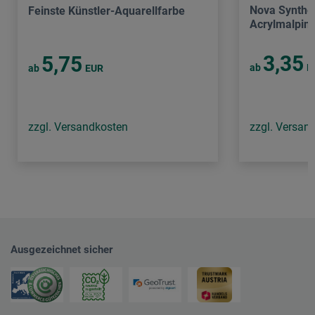
Nova Synthet
Feinste Künstler-Aquarellfarbe
Acrylmalpins
3,35
5,75
ab
E
ab
EUR
zzgl. Versandkosten
zzgl. Versan
Ausgezeichnet sicher