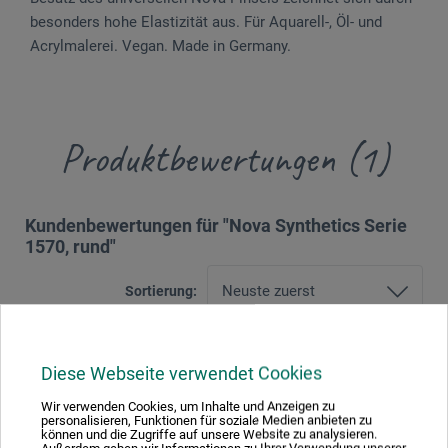
besonders hohe Elasti­zität aus. Für Aquarell-, Öl- und
Acrylmalerei. Vegan. Made in Germany.
Produktbewertungen (1)
Kundenbewertungen für "Nova Synthetics Serie
1570, rund"
Sortierung:
5 Sterne
0
Diese Webseite verwendet Cookies
4 Sterne
0
Wir verwenden Cookies, um Inhalte und Anzeigen zu
3 Sterne
1
personalisieren, Funktionen für soziale Medien anbieten zu
können und die Zugriffe auf unsere Website zu analysieren.
2 Sterne
0