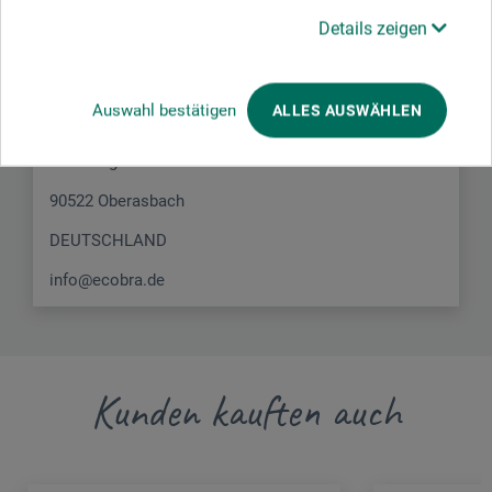
Details zeigen
Hier finden Sie die Kontaktdaten des Herstellers zu
diesem Produkt.
Auswahl bestätigen
ALLES AUSWÄHLEN
RUMOLD & ECOBRA GmbH
Schlossgasse 5
90522 Oberasbach
DEUTSCHLAND
info@ecobra.de
Kunden kauften auch