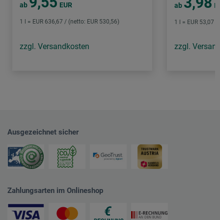
9,55
3,98
ab
EUR
ab
E
1 l = EUR 636,67 / (netto: EUR 530,56)
1 l = EUR 53,07 /
zzgl. Versandkosten
zzgl. Versan
Ausgezeichnet sicher
Zahlungsarten im Onlineshop