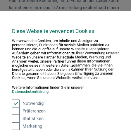
Aus rostfreiem Edelstahl, mit 0-Punkt an der Außenkante.
Ist mit einer mm- und 1/2 mm-Teilung skaliert und einem
Aufhängeloch versehen.
Diese Webseite verwendet Cookies
Wir verwenden Cookies, um Inhalte und Anzeigen zu
Produktbewertungen (0)
personalisieren, Funktionen für soziale Medien anbieten zu
können und die Zugriffe auf unsere Website zu analysieren.
Außerdem geben wir Informationen zu Ihrer Verwendung unserer
Website an unsere Partner für soziale Medien, Werbung und
Analysen weiter. Unsere Partner führen diese Informationen
Schreiben Sie die erste Bewertung zu diesem Produkt
möglicherweise mit weiteren Daten zusammen, die Sie ihnen
bereitgestellt haben oder die sie im Rahmen Ihrer Nutzung der
Dienste gesammelt haben. Sie geben Einwilligung zu unseren
Cookies, wenn Sie unsere Webseite weiterhin nutzen.
JETZT PRODUKT BEWERTEN
Weitere Informationen finden Sie in unserer
Datenschutzerklärung
.
Notwendig
Präferenzen
Statistiken
Hersteller-Kontakt
Marketing