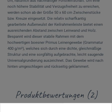
cm, natürlich aus nachhaltiger Forstwirtschaft. Um eine
noch höhere Stabilität und Verzugs­freiheit zu erreichen,
werden schon ab der Größe 50 x 60 cm Zwischenstücke
bzw. Kreuze ein­gesetzt. Die relativ scharfkantig
gearbeitete Außenwulst der Keilrahmenleiste bietet einen
ausreichenden Abstand zwischen Leinwand und Holz.
Bespannt wird dieser stabile Rahmen mit dem
hochwertigen boesner Primus Leinengewebe (Gramma­tur
400 g/m²), welches sich durch eine dichte, gleichmäßige
Struktur und eine sorgfältig aufgebrachte, leicht saugende
Universal­grundierung auszeichnet. Das Gewebe wird nach
hinten umgeschlagen und rückseitig geklammert.
Produktbewertungen (2)
Kundenbewertungen für "Bespannter Keilrahmen