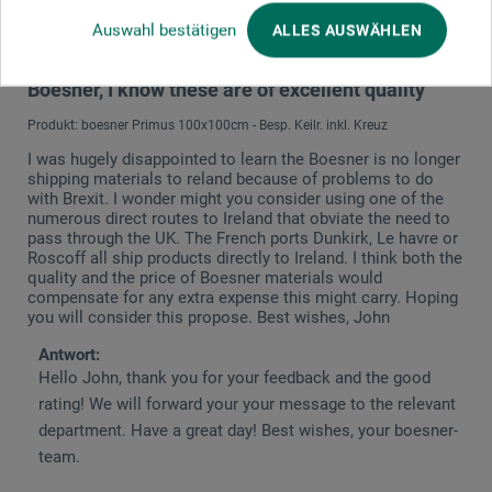
05.04.2021
Auswahl bestätigen
ALLES AUSWÄHLEN
Never delivered, but from past experience with
Boesner, I know these are of excellent quality
Produkt: boesner Primus 100x100cm - Besp. Keilr. inkl. Kreuz
I was hugely disappointed to learn the Boesner is no longer
shipping materials to reland because of problems to do
with Brexit. I wonder might you consider using one of the
numerous direct routes to Ireland that obviate the need to
pass through the UK. The French ports Dunkirk, Le havre or
Roscoff all ship products directly to Ireland. I think both the
quality and the price of Boesner materials would
compensate for any extra expense this might carry. Hoping
you will consider this propose. Best wishes, John
Antwort:
Hello John, thank you for your feedback and the good
rating! We will forward your your message to the relevant
department. Have a great day! Best wishes, your boesner-
team.