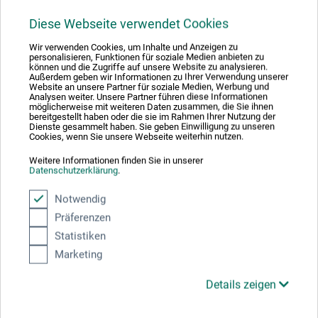
– Profi-Qualität"
Diese Webseite verwendet Cookies
Sortierung:
Wir verwenden Cookies, um Inhalte und Anzeigen zu
personalisieren, Funktionen für soziale Medien anbieten zu
können und die Zugriffe auf unsere Website zu analysieren.
Außerdem geben wir Informationen zu Ihrer Verwendung unserer
Website an unsere Partner für soziale Medien, Werbung und
5 Sterne
Analysen weiter. Unsere Partner führen diese Informationen
2
möglicherweise mit weiteren Daten zusammen, die Sie ihnen
4 Sterne
0
bereitgestellt haben oder die sie im Rahmen Ihrer Nutzung der
Dienste gesammelt haben. Sie geben Einwilligung zu unseren
3 Sterne
0
Cookies, wenn Sie unsere Webseite weiterhin nutzen.
2 Sterne
0
Weitere Informationen finden Sie in unserer
1 Sterne
Datenschutzerklärung
.
0
Notwendig
Produkt bewerten
Präferenzen
Statistiken
Sagen Sie Ihre Meinung zu diesem Produkt
Marketing
JETZT PRODUKT BEWERTEN
Details zeigen