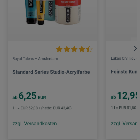
Lukas Cryl liquid
Royal Talens – Amsterdam
Feinste Küns
Standard Series Studio-Acrylfarbe
12,9
6,25
ab
ab
EUR
1 l = EUR 51,80 /
1 l = EUR 52,08 / (netto: EUR 43,40)
zzgl. Versandkosten
zzgl. Versan