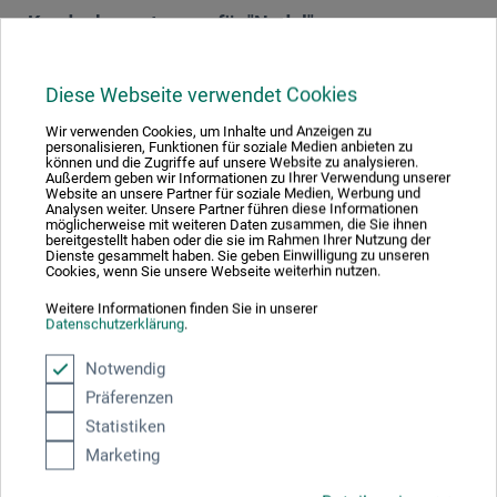
Kundenbewertungen für "Nadel"
Sortierung:
Diese Webseite verwendet Cookies
Wir verwenden Cookies, um Inhalte und Anzeigen zu
personalisieren, Funktionen für soziale Medien anbieten zu
5 Sterne
1
können und die Zugriffe auf unsere Website zu analysieren.
Außerdem geben wir Informationen zu Ihrer Verwendung unserer
4 Sterne
0
Website an unsere Partner für soziale Medien, Werbung und
Analysen weiter. Unsere Partner führen diese Informationen
3 Sterne
0
möglicherweise mit weiteren Daten zusammen, die Sie ihnen
2 Sterne
bereitgestellt haben oder die sie im Rahmen Ihrer Nutzung der
0
Dienste gesammelt haben. Sie geben Einwilligung zu unseren
1 Sterne
0
Cookies, wenn Sie unsere Webseite weiterhin nutzen.
Weitere Informationen finden Sie in unserer
Produkt bewerten
Datenschutzerklärung
.
Notwendig
Sagen Sie Ihre Meinung zu diesem Produkt
Präferenzen
Statistiken
JETZT PRODUKT BEWERTEN
Marketing