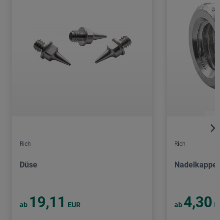
Rich
Rich
Düse
Nadelkappe
19,11
4,30
ab
EUR
ab
E