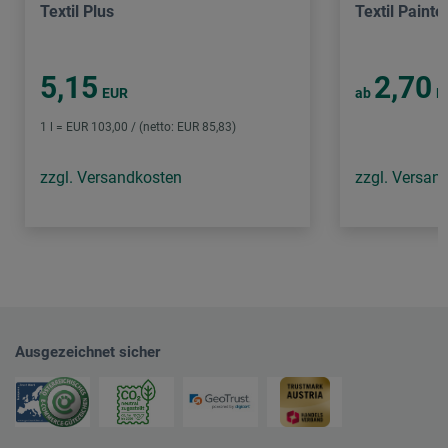
Textil Plus
Textil Painte
5,15
2,70
EUR
ab
E
1 l = EUR 103,00 / (netto: EUR 85,83)
zzgl. Versandkosten
zzgl. Versan
Ausgezeichnet sicher