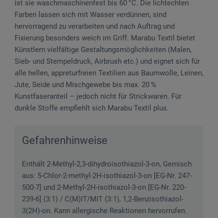
ist sie waschmaschinenfest bis 60 °C. Die lichtechten
Farben lassen sich mit Wasser verdünnen, sind
hervorragend zu verarbeiten und nach Auftrag und
Fixierung besonders weich im Griff. Marabu Textil bietet
Künstlern vielfältige Gestaltungsmöglichkeiten (Malen,
Sieb- und Stempeldruck, Airbrush etc.) und eignet sich für
alle hellen, appreturfreien Textilien aus Baumwolle, Leinen,
Jute, Seide und Mischgewebe bis max. 20 %
Kunstfaseranteil – jedoch nicht für Strickwaren. Für
dunkle Stoffe empfiehlt sich Marabu Textil plus.
Gefahrenhinweise
Enthält 2-Methyl-2,3-dihydroisothiazol-3-on, Gemisch
aus: 5-Chlor-2-methyl-2H-isothiazol-3-on [EG-Nr. 247-
500-7] und 2-Methyl-2H-isothiazol-3-on [EG-Nr. 220-
239-6] (3:1) / C(M)IT/MIT (3:1), 1,2-Benzisothiazol-
3(2H)-on. Kann allergische Reaktionen hervorrufen.