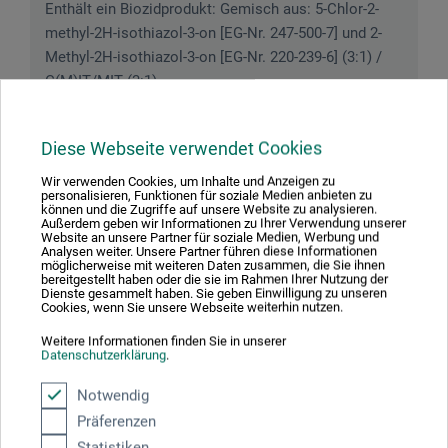
Enthält ein Biozidprodukt: Gemisch aus: 5-Chlor-2-
methyl-2H-isothiazol-3-on [EG-Nr. 247-500-7] und 2-
Methyl-2H-isothiazol-3-on [EG-Nr. 220-239-6] (3:1) /
C(M)IT/MIT (3:1).
Diese Webseite verwendet Cookies
Produktbewertungen (1)
Wir verwenden Cookies, um Inhalte und Anzeigen zu
personalisieren, Funktionen für soziale Medien anbieten zu
können und die Zugriffe auf unsere Website zu analysieren.
Außerdem geben wir Informationen zu Ihrer Verwendung unserer
Website an unsere Partner für soziale Medien, Werbung und
Analysen weiter. Unsere Partner führen diese Informationen
Kundenbewertungen für "Textil"
möglicherweise mit weiteren Daten zusammen, die Sie ihnen
bereitgestellt haben oder die sie im Rahmen Ihrer Nutzung der
Dienste gesammelt haben. Sie geben Einwilligung zu unseren
Sortierung:
Cookies, wenn Sie unsere Webseite weiterhin nutzen.
Weitere Informationen finden Sie in unserer
Datenschutzerklärung
.
5 Sterne
1
Notwendig
4 Sterne
0
Präferenzen
3 Sterne
0
Statistiken