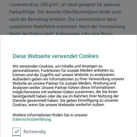
Leinenstruktur, 330 g/m², ist ideal geeignet für pastose
Farbaufträge. Der dezente Oberflächenglanz bleibt auch
nach der Bemalung erhalten. Die Leinenstruktur lässt
zusätzliche Maleffekte entstehen. Nach der Verarbeitung
bleibt der Karton glatt. Aufspannen oder eine Nass-
Vorbehandlung ist nicht erforderlich. Der Künstlerkarton
ist säurefrei und alterungsbeständig.
Diese Webseite verwendet Cookies
Dieser Karton ist auch als Block erhältlich.
Wir verwenden Cookies, um Inhalte und Anzeigen zu
personalisieren, Funktionen für soziale Medien anbieten zu
können und die Zugriffe auf unsere Website zu analysieren.
Außerdem geben wir Informationen zu Ihrer Verwendung unserer
Website an unsere Partner für soziale Medien, Werbung und
Analysen weiter. Unsere Partner führen diese Informationen
Produktbewertungen (0)
möglicherweise mit weiteren Daten zusammen, die Sie ihnen
bereitgestellt haben oder die sie im Rahmen Ihrer Nutzung der
Dienste gesammelt haben. Sie geben Einwilligung zu unseren
Cookies, wenn Sie unsere Webseite weiterhin nutzen.
Schreiben Sie die erste Bewertung zu diesem Produkt
Weitere Informationen finden Sie in unserer
Datenschutzerklärung
.
Notwendig
JETZT PRODUKT BEWERTEN