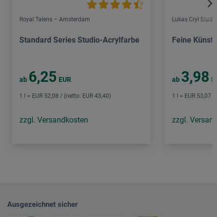
Royal Talens – Amsterdam
Lukas Cryl Studi
Standard Series Studio-Acrylfarbe
Feine Künstl
6,25
3,98
ab
EUR
ab
E
1 l = EUR 52,08 / (netto: EUR 43,40)
1 l = EUR 53,07 /
zzgl. Versandkosten
zzgl. Versan
Ausgezeichnet sicher