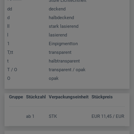
* - *****
Stufe Lichtechtheit
dd
deckend
d
halbdeckend
ll
stark lasierend
l
lasierend
1
Einpigmentton
T,tt
transparent
t
halbtransparent
T / O
transparent / opak
O
opak
Gruppe
Stückzahl
Verpackungseinheit
Stückpreis
ab
1
STK
EUR 11,45 / EUR 9,54 