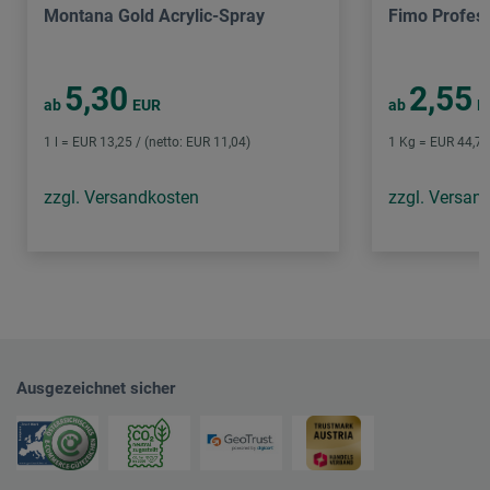
Montana Gold Acrylic-Spray
Fimo Profess
5,30
2,55
ab
EUR
ab
E
1 l = EUR 13,25 / (netto: EUR 11,04)
1 Kg = EUR 44,74 
zzgl. Versandkosten
zzgl. Versan
Ausgezeichnet sicher