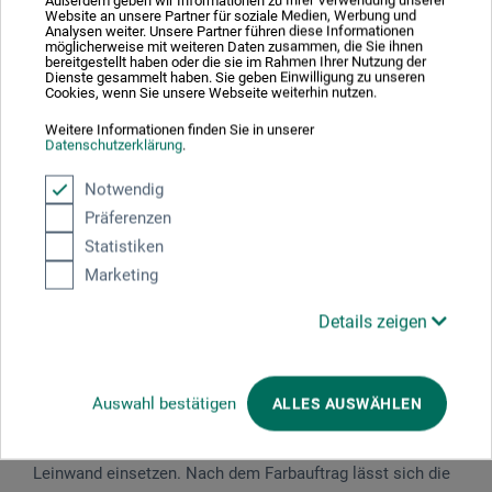
Außerdem geben wir Informationen zu Ihrer Verwendung unserer
Website an unsere Partner für soziale Medien, Werbung und
Analysen weiter. Unsere Partner führen diese Informationen
möglicherweise mit weiteren Daten zusammen, die Sie ihnen
bereitgestellt haben oder die sie im Rahmen Ihrer Nutzung der
Dienste gesammelt haben. Sie geben Einwilligung zu unseren
Cookies, wenn Sie unsere Webseite weiterhin nutzen.
Black
9000
Weitere Informationen finden Sie in unserer
Datenschutzerklärung
.
Notwendig
Präferenzen
Statistiken
Marketing
Beschreibung
Details zeigen
Umweltfreundliches Farbspray mit Kreidepigmenten. Die
kräftig leuchtenden, matten Farben haben eine
Auswahl bestätigen
ALLES AUSWÄHLEN
hervorragende Deckkraft und lassen sich auf einer
Vielzahl an Untergründen wie Asphalt, Wänden, Karton und
Leinwand einsetzen. Nach dem Farbauftrag lässt sich die