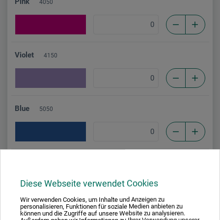
Pink
4050
Violet
4150
Blue
5050
Turquoise
6120
Diese Webseite verwendet Cookies
Wir verwenden Cookies, um Inhalte und Anzeigen zu
personalisieren, Funktionen für soziale Medien anbieten zu
können und die Zugriffe auf unsere Website zu analysieren.
Green
6050