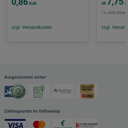
7,75
0,86
ab
E
EUR
1 l = EUR 209,46 
zzgl. Versandkosten
zzgl. Versan
Ausgezeichnet sicher
Zahlungsarten im Onlineshop