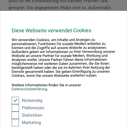
auch für die Aufbewahrung von Keksen, Pralinen usw.
geeignet. Die angegebenen Maße sind ca. Außenmaße
inkl. Deckel.
Diese Webseite verwendet Cookies
Wir verwenden Cookies, um Inhalte und Anzeigen zu
Produktbewertungen (0)
personalisieren, Funktionen für soziale Medien anbieten zu
können und die Zugriffe auf unsere Website zu analysieren.
Außerdem geben wir Informationen zu Ihrer Verwendung unserer
Website an unsere Partner für soziale Medien, Werbung und
Analysen weiter. Unsere Partner führen diese Informationen
Schreiben Sie die erste Bewertung zu diesem Produkt
möglicherweise mit weiteren Daten zusammen, die Sie ihnen
bereitgestellt haben oder die sie im Rahmen Ihrer Nutzung der
Dienste gesammelt haben. Sie geben Einwilligung zu unseren
Cookies, wenn Sie unsere Webseite weiterhin nutzen.
JETZT PRODUKT BEWERTEN
Weitere Informationen finden Sie in unserer
Datenschutzerklärung
.
Notwendig
Präferenzen
Statistiken
Hersteller-Kontakt
Marketing