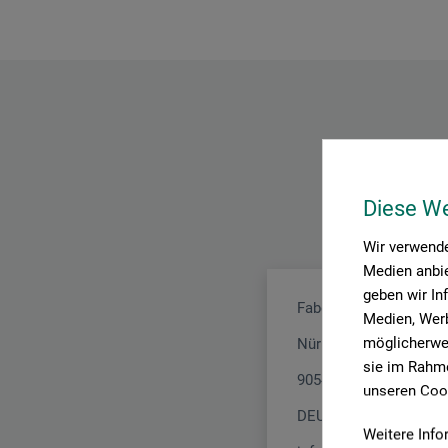
Diese W
Wir verwende
Medien anbie
geben wir In
Faber-Castell AG
Medien, Werb
möglicherwei
Nürnberger Str. 2
sie im Rahme
90546 Stein
unseren Cook
DEUTSCHLAND
Weitere Info