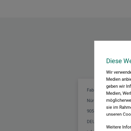
Diese W
Wir verwende
Medien anbie
geben wir In
Faber-Castell AG
Medien, Werb
möglicherwei
Nürnberger Str. 2
sie im Rahme
90546 Stein
unseren Cook
DEUTSCHLAND
Weitere Info