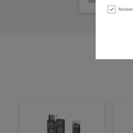
info@faber-castell.de
Notwen