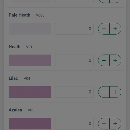
Pale Heath
V000
Heath
V01
Lilac
V04
Azalea
V05