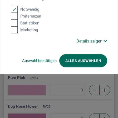
Notwendig
Präferenzen
Red Violet
RV19
Statistiken
Marketing
Details zeigen
Light Pink
RV21
Auswahl bestätigen
ALLES AUSWÄHLEN
Pure Pink
RV23
Dog Rose Flower
RV25