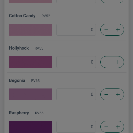
Cotton Candy
RV52
Hollyhock
RV55
Begonia
RV63
Raspberry
RV66