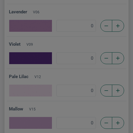
Lavender
V06
Violet
V09
Pale Lilac
V12
Mallow
V15