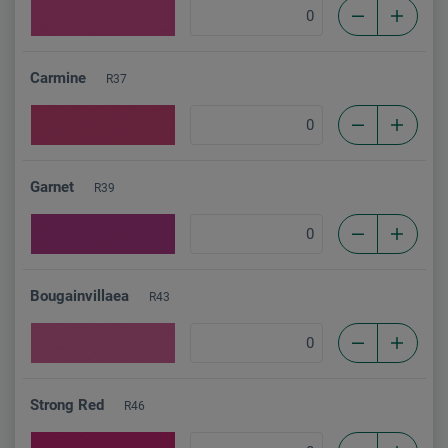
Carmine
R37
Garnet
R39
Bougainvillaea
R43
Strong Red
R46