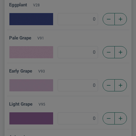
Eggplant
V28
Pale Grape
V91
Early Grape
V93
Light Grape
V95