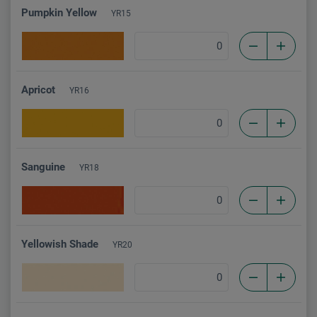
Pumpkin Yellow
YR15
Apricot
YR16
Sanguine
YR18
Yellowish Shade
YR20