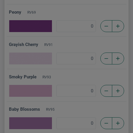
Peony
RV69
Grayish Cherry
RV91
Smoky Purple
RV93
Baby Blossoms
RV95