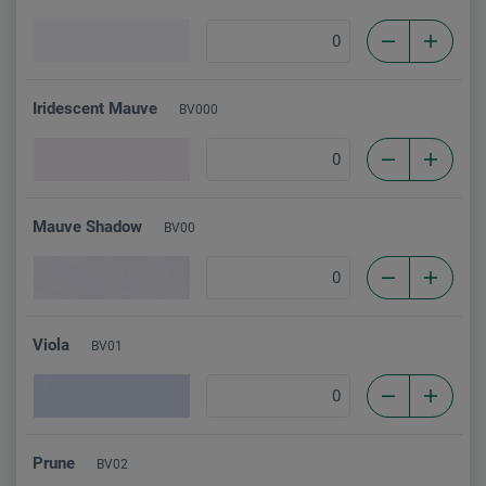
Iridescent Mauve
BV000
Mauve Shadow
BV00
Viola
BV01
Prune
BV02