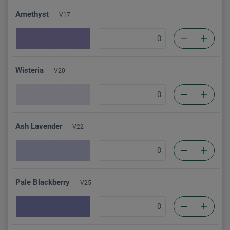
Amethyst
V17
Wisteria
V20
Ash Lavender
V22
Pale Blackberry
V25