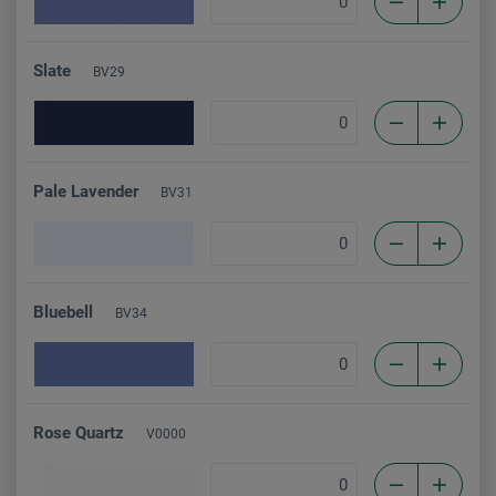
Slate
BV29
Pale Lavender
BV31
Bluebell
BV34
Rose Quartz
V0000