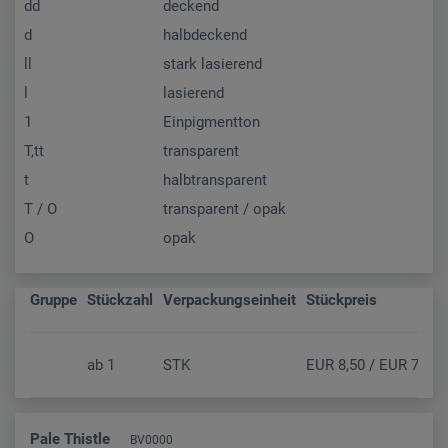
dd
deckend
d
halbdeckend
ll
stark lasierend
l
lasierend
1
Einpigmentton
T,tt
transparent
t
halbtransparent
T / O
transparent / opak
O
opak
Gruppe
Stückzahl
Verpackungseinheit
Stückpreis
ab
1
STK
EUR 8,50 / EUR 7,08 (
Pale Thistle
BV0000