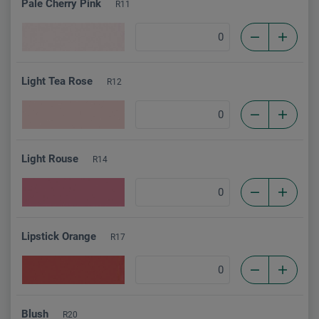
Pale Cherry Pink
R11
Light Tea Rose
R12
Light Rouse
R14
Lipstick Orange
R17
Blush
R20