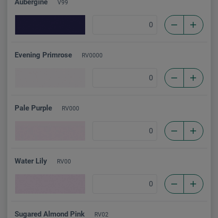
Aubergine
V99
Evening Primrose
RV0000
Pale Purple
RV000
Water Lily
RV00
Sugared Almond Pink
RV02