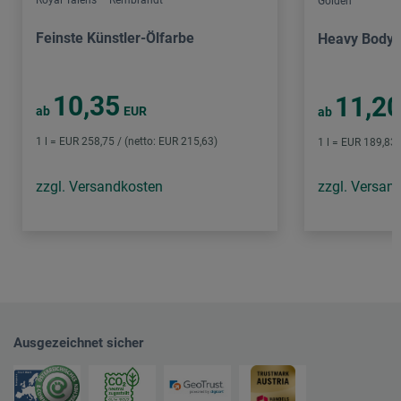
Golden
Feinste Künstler-Ölfarbe
Heavy Body A
10,35
11,2
ab
EUR
ab
1 l = EUR 258,75 / (netto: EUR 215,63)
1 l = EUR 189,83 
zzgl. Versandkosten
zzgl. Versan
Ausgezeichnet sicher