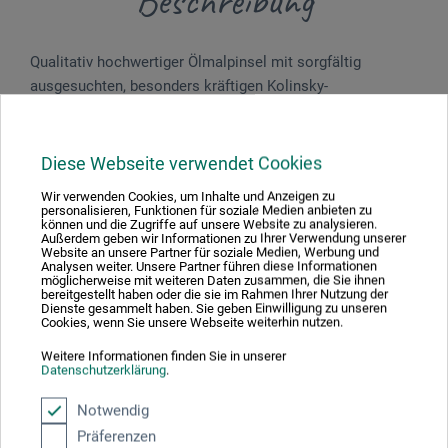
Beschreibung
Qualitativ hochwertiger Ölmalpinsel mit sorgfältig
ausgesuchten, besonders kräftigen Kolinsky-
Rotmarderhaaren. Langer, kirschrot lackierter Stiel,
nahtlose Silberzwinge. Die erstklassige Verarbeitung und
die ausgezeichnete Qualität der edlen Haare
Diese Webseite verwendet Cookies
prädestinieren diesen Pinsel für die Ölmalerei. Made in
Wir verwenden Cookies, um Inhalte und Anzeigen zu
Germany.
personalisieren, Funktionen für soziale Medien anbieten zu
können und die Zugriffe auf unsere Website zu analysieren.
Außerdem geben wir Informationen zu Ihrer Verwendung unserer
Website an unsere Partner für soziale Medien, Werbung und
Analysen weiter. Unsere Partner führen diese Informationen
möglicherweise mit weiteren Daten zusammen, die Sie ihnen
bereitgestellt haben oder die sie im Rahmen Ihrer Nutzung der
Produktbewertungen (0)
Dienste gesammelt haben. Sie geben Einwilligung zu unseren
Cookies, wenn Sie unsere Webseite weiterhin nutzen.
Weitere Informationen finden Sie in unserer
Datenschutzerklärung
.
Schreiben Sie die erste Bewertung zu diesem Produkt
Notwendig
JETZT PRODUKT BEWERTEN
Präferenzen